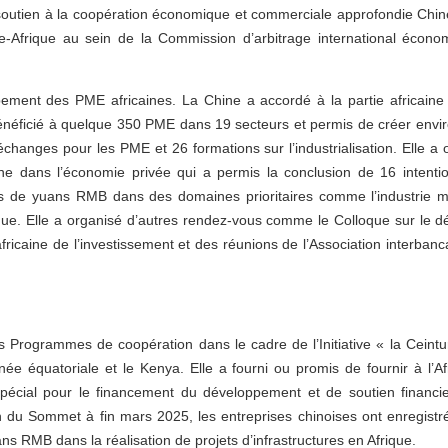
soutien à la coopération économique et commerciale approfondie Chine
e-Afrique au sein de la Commission d’arbitrage international écon
pement des PME africaines. La Chine a accordé à la partie africaine 
néficié à quelque 350 PME dans 19 secteurs et permis de créer envir
changes pour les PME et 26 formations sur l’industrialisation. Elle a 
aine dans l’économie privée qui a permis la conclusion de 16 intenti
ds de yuans RMB dans des domaines prioritaires comme l’industrie man
istique. Elle a organisé d’autres rendez-vous comme le Colloque sur le 
fricaine de l’investissement et des réunions de l’Association interbanc
 Programmes de coopération dans le cadre de l’Initiative « la Ceintu
e équatoriale et le Kenya. Elle a fourni ou promis de fournir à l’Af
écial pour le financement du développement et de soutien financi
in du Sommet à fin mars 2025, les entreprises chinoises ont enregistré
ns RMB dans la réalisation de projets d’infrastructures en Afrique.