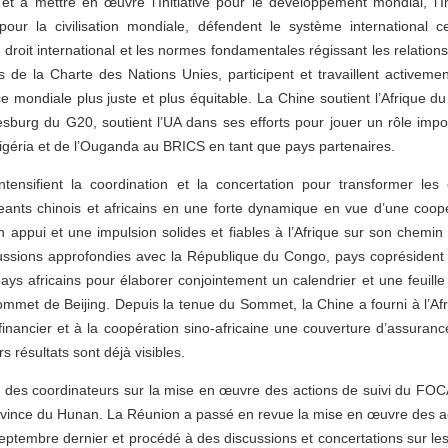
et à mettre en œuvre l’Initiative pour le développement mondial, l’Ini
e pour la civilisation mondiale, défendent le système international c
e droit international et les normes fondamentales régissant les relation
es de la Charte des Nations Unies, participent et travaillent activemen
mondiale plus juste et plus équitable. La Chine soutient l’Afrique du
urg du G20, soutient l’UA dans ses efforts pour jouer un rôle impo
Nigéria et de l’Ouganda au BRICS en tant que pays partenaires.
intensifient la coordination et la concertation pour transformer les
eants chinois et africains en une forte dynamique en vue d’une coopé
un appui et une impulsion solides et fiables à l’Afrique sur son chemin
ssions approfondies avec la République du Congo, pays coprésiden
pays africains pour élaborer conjointement un calendrier et une feuille
met de Beijing. Depuis la tenue du Sommet, la Chine a fourni à l’Afr
nancier et à la coopération sino-africaine une couverture d’assuranc
 résultats sont déjà visibles.
e des coordinateurs sur la mise en œuvre des actions de suivi du FO
ovince du Hunan. La Réunion a passé en revue la mise en œuvre des a
ptembre dernier et procédé à des discussions et concertations sur les