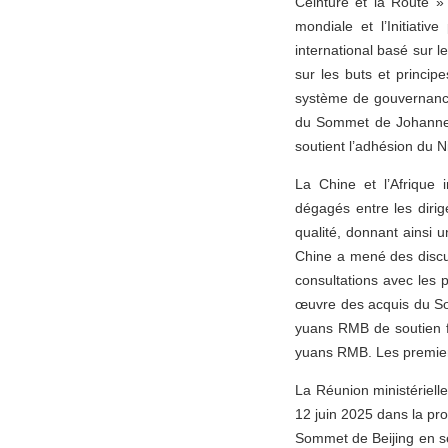
Ceinture et la Route » 
mondiale et l’Initiativ
international basé sur l
sur les buts et princip
système de gouvernance 
du Sommet de Johannesb
soutient l’adhésion du 
La Chine et l’Afrique 
dégagés entre les dirig
qualité, donnant ainsi 
Chine a mené des discu
consultations avec les 
œuvre des acquis du Som
yuans RMB de soutien fi
yuans RMB. Les premiers
La Réunion ministériell
12 juin 2025 dans la pr
Sommet de Beijing en se