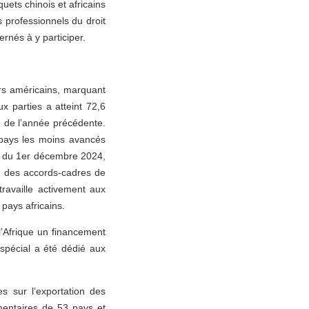
uets chinois et africains
 professionnels du droit
ernés à y participer.
ars américains, marquant
 parties a atteint 72,6
e de l’année précédente.
 pays les moins avancés
ir du 1er décembre 2024,
é des accords-cadres de
ravaille activement aux
 pays africains.
 l’Afrique un financement
spécial a été dédié aux
s sur l’exportation des
imentaires de 53 pays et