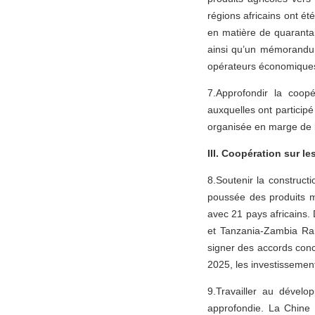
régions africains ont é
en matière de quaranta
ainsi qu’un mémorandum
opérateurs économiques
7.Approfondir la coop
auxquelles ont particip
organisée en marge de 
III. Coopération sur le
8.Soutenir la construct
poussée des produits m
avec 21 pays africains.
et Tanzania-Zambia Rai
signer des accords conc
2025, les investissemen
9.Travailler au dével
approfondie. La Chine 