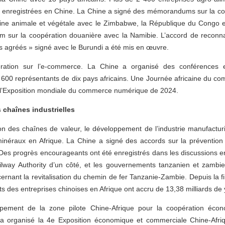
té enregistrées en Chine. La Chine a signé des mémorandums sur la c
ine animale et végétale avec le Zimbabwe, la République du Congo e
 sur la coopération douanière avec la Namibie. L’accord de reconn
 agréés » signé avec le Burundi a été mis en œuvre.
ération sur l’e-commerce. La Chine a organisé des conférences en
é 600 représentants de dix pays africains. Une Journée africaine du 
l’Exposition mondiale du commerce numérique de 2024.
s chaînes industrielles
ion des chaînes de valeur, le développement de l’industrie manufacturi
inéraux en Afrique. La Chine a signé des accords sur la prévention 
 Des progrès encourageants ont été enregistrés dans les discussions ent
lway Authority d’un côté, et les gouvernements tanzanien et zambie
ernant la revitalisation du chemin de fer Tanzanie-Zambie. Depuis la 
ts des entreprises chinoises en Afrique ont accru de 13,38 milliards d
oppement de la zone pilote Chine-Afrique pour la coopération éco
a organisé la 4e Exposition économique et commerciale Chine-Afrique