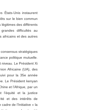
es États-Unis instaurent
térêts sur le bien commun
 légitimes des différents
grandes difficultés au
 africains et des autres
es consensus stratégiques
iance politique mutuelle.
 niveau. Le Président Xi
ion Africaine (UA), des
rsuivi pour la 35e année
née. Le Président kenyan
Chine et l’Afrique, par un
l’équité et la justice
ité et des intérêts de
adre de l’Initiative « la