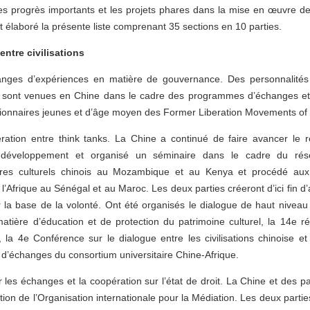
les progrès importants et les projets phares dans la mise en œuvre d
 et élaboré la présente liste comprenant 35 sections en 10 parties.
 entre civilisations
anges d’expériences en matière de gouvernance. Des personnalités 
ns sont venues en Chine dans le cadre des programmes d’échanges et
tionnaires jeunes et d’âge moyen des Former Liberation Movements of 
ération entre think tanks. La Chine a continué de faire avancer le 
 développement et organisé un séminaire dans le cadre du résea
ntres culturels chinois au Mozambique et au Kenya et procédé aux 
 l’Afrique au Sénégal et au Maroc. Les deux parties créeront d’ici fin d
sur la base de la volonté. Ont été organisés le dialogue de haut niv
matière d’éducation et de protection du patrimoine culturel, la 14e 
, la 4e Conférence sur le dialogue entre les civilisations chinoise et 
’échanges du consortium universitaire Chine-Afrique.
er les échanges et la coopération sur l’état de droit. La Chine et des pa
ion de l’Organisation internationale pour la Médiation. Les deux parti