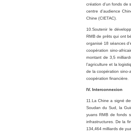
création d’un fonds de 
centre d’audience Chin
Chine (CIETAC).
10.Soutenir le dévelop
RMB de prêts qui ont bé
organisé 18 séances d’é
coopération sino-afric
montant de 3,5 milliar
l’agriculture et la log
de la coopération sino-a
coopération financière.
IV. Interconnexion
11.La Chine a signé des
Soudan du Sud, la Guiné
yuans RMB de fonds sp
infrastructures. De la f
134,464 milliards de yua