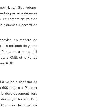
ail-mer Hunan-Guangdong-
xpédiés par an a dépassé
s. Le nombre de vols de
 le Sommet. L’accord de
onnexion en matière de
 11,16 milliards de yuans
ns Panda » sur le marché
 yuans RMB, et le Fonds
yuans RMB.
 La Chine a continué de
n 600 projets « Petits et
, le développement vert,
é des pays africains. Des
 Comores, le projet de