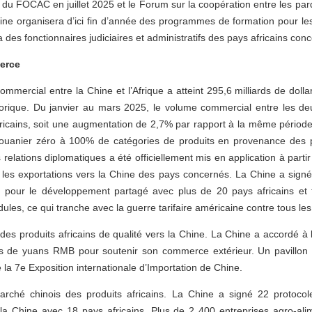
du FOCAC en juillet 2025 et le Forum sur la coopération entre les parq
ne organisera d’ici fin d’année des programmes de formation pour les
era des fonctionnaires judiciaires et administratifs des pays africains conc
merce
ommercial entre la Chine et l’Afrique a atteint 295,6 milliards de doll
orique. Du janvier au mars 2025, le volume commercial entre les deux
éricains, soit une augmentation de 2,7% par rapport à la même périod
 douanier zéro à 100% de catégories de produits en provenance des
 relations diplomatiques a été officiellement mis en application à part
r les exportations vers la Chine des pays concernés. La Chine a sign
 pour le développement partagé avec plus de 20 pays africains et t
ules, ce qui tranche avec la guerre tarifaire américaine contre tous les
on des produits africains de qualité vers la Chine. La Chine a accordé à
rds de yuans RMB pour soutenir son commerce extérieur. Un pavillon 
e la 7e Exposition internationale d’Importation de Chine.
marché chinois des produits africains. La Chine a signé 22 protocole
 la Chine avec 18 pays africains. Plus de 2 400 entreprises agro-al