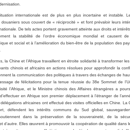
dernisation.
situation internationale est de plus en plus incertaine et instable. L
s douaniers sous couvert de « réciprocité » et font prévaloir leurs in
tionale. De tels actes portent gravement atteinte aux droits et intérêts
ement la stabilité de l’ordre économique mondial et causent de 
e et social et à l’amélioration du bien-être de la population des pays
.
la Chine et l’Afrique travaillent en étroite solidarité à transformer l
ants chinois et africains en actions résolues pour approfondir la conf
ennent la communication des politiques à travers des échanges de haut
ssage de félicitations pour la tenue réussie du 38e Sommet de l’Un
visité l’Afrique, et le Ministre chinois des Affaires étrangères a pou
n d’effectuer en Afrique son premier déplacement à l’étranger de l’an
délégations africaines ont effectué des visites officielles en Chine. La 
ort, défendent les intérêts communs du Sud global, sauvegardent 
 soutiennent dans la préservation de la souveraineté, de la sécur
 d’autre. Elles œuvrent à promouvoir la coopération de qualité dans le c