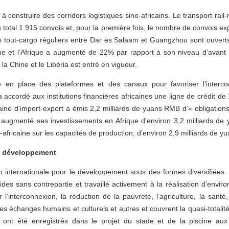
t à construire des corridors logistiques sino-africains. Le transport r
u total 1 915 convois et, pour la première fois, le nombre de convois e
s tout-cargo réguliers entre Dar es Salaam et Guangzhou sont ouvert
ne et l’Afrique a augmenté de 22% par rapport à son niveau d’avant
la Chine et le Libéria est entré en vigueur.
e en place des plateformes et des canaux pour favoriser l’interc
accordé aux institutions financières africaines une ligne de crédit de
ine d’import-export a émis 2,2 milliards de yuans RMB d’« obligatio
augmenté ses investissements en Afrique d’environ 3,2 milliards de
-africaine sur les capacités de production, d’environ 2,9 milliards de 
le développement
n internationale pour le développement sous des formes diversifiées.
aides sans contrepartie et travaillé activement à la réalisation d’enviro
 l’interconnexion, la réduction de la pauvreté, l’agriculture, la santé
s échanges humains et culturels et autres et couvrent la quasi-totalit
 ont été enregistrés dans le projet du stade et de la piscine aux