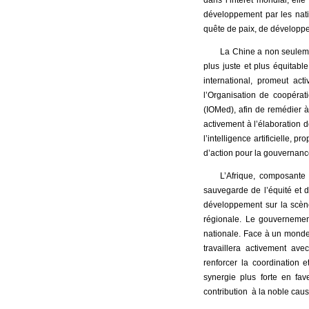
développement par les nati
quête de paix, de développ
La Chine a non seuleme
plus juste et plus équitable
international, promeut ac
l’Organisation de coopérat
(IOMed), afin de remédier à
activement à l’élaboration
l’intelligence artificielle,
d’action pour la gouvernanc
L’Afrique, composante
sauvegarde de l’équité et d
développement sur la scène 
régionale. Le gouvernement
nationale. Face à un monde t
travaillera activement ave
renforcer la coordination e
synergie plus forte en fa
contribution à la noble cau