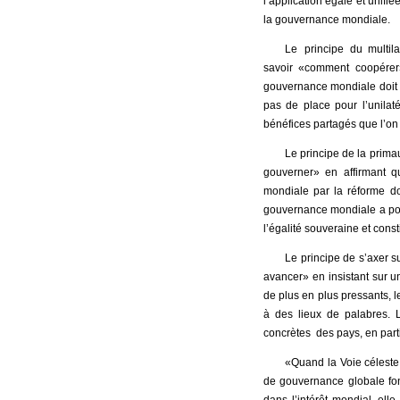
l’application égale et unifié
la gouvernance mondiale.
Le principe du multil
savoir «comment coopérer
gouvernance mondiale doit êt
pas de place pour l’unilat
bénéfices partagés que l’on 
Le principe de la prima
gouverner» en affirmant q
mondiale par la réforme do
gouvernance mondiale a pour 
l’égalité souveraine et const
Le principe de s’axer 
avancer» en insistant sur 
de plus en plus pressants, le
à des lieux de palabres. L
concrètes des pays, en par
«Quand la Voie céleste 
de gouvernance globale fond
dans l’intérêt mondial, el