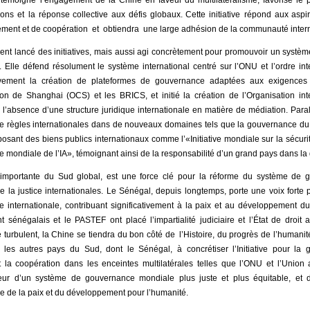
ons et la réponse collective aux défis globaux. Cette initiative répond aux asp
ement et de coopération et obtiendra une large adhésion de la communauté intern
nt lancé des initiatives, mais aussi agi concrètement pour promouvoir un syst
. Elle défend résolument le système international centré sur l’ONU et l’ordre int
tivement la création de plateformes de gouvernance adaptées aux exigences
ion de Shanghai (OCS) et les BRICS, et initié la création de l’Organisation int
 l’absence d’une structure juridique internationale en matière de médiation. Paral
 de règles internationales dans de nouveaux domaines tels que la gouvernance du 
 proposant des biens publics internationaux comme l’«Initiative mondiale sur la sécu
e mondiale de l’IA», témoignant ainsi de la responsabilité d’un grand pays dans 
 importante du Sud global, est une force clé pour la réforme du système de 
e la justice internationales. Le Sénégal, depuis longtemps, porte une voix forte p
internationale, contribuant significativement à la paix et au développement du 
 sénégalais et le PASTEF ont placé l’impartialité judiciaire et l’État de droi
urbulent, la Chine se tiendra du bon côté de l’Histoire, du progrès de l’humanité
c les autres pays du Sud, dont le Sénégal, à concrétiser l’Initiative pour l
t la coopération dans les enceintes multilatérales telles que l’ONU et l’Union 
veur d’un système de gouvernance mondiale plus juste et plus équitable, et 
se de la paix et du développement pour l’humanité.