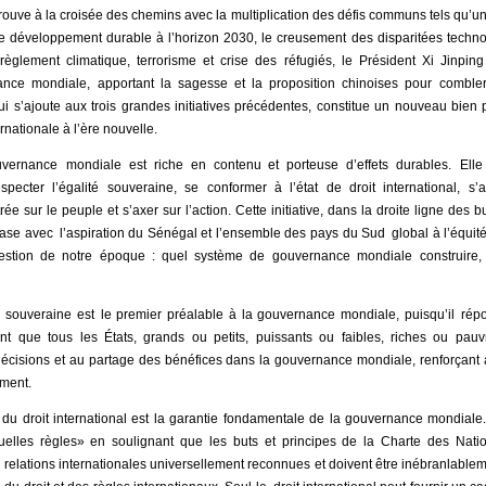
uve à la croisée des chemins avec la multiplication des défis communs tels qu’un
développement durable à l’horizon 2030, le creusement des disparitées technol
glement climatique, terrorisme et crise des réfugiés, le Président Xi Jinpin
rnance mondiale, apportant la sagesse et la proposition chinoises pour comble
qui s’ajoute aux trois grandes initiatives précédentes, constitue un nouveau bien p
nationale à l’ère nouvelle.
gouvernance mondiale est riche en contenu et porteuse d’effets durables. Elle
pecter l’égalité souveraine, se conformer à l’état de droit international, s’at
e sur le peuple et s’axer sur l’action. Cette initiative, dans la droite ligne des b
se avec l’aspiration du Sénégal et l’ensemble des pays du Sud global à l’équité 
estion de notre époque : quel système de gouvernance mondiale construire, 
té souveraine est le premier préalable à la gouvernance mondiale, puisqu’il rép
t que tous les États, grands ou petits, puissants ou faibles, riches ou pauv
 décisions et au partage des bénéfices dans la gouvernance mondiale, renforçant ai
ment.
 du droit international est la garantie fondamentale de la gouvernance mondiale
uelles règles» en soulignant que les buts et principes de la Charte des Nat
 relations internationales universellement reconnues et doivent être inébranlablem