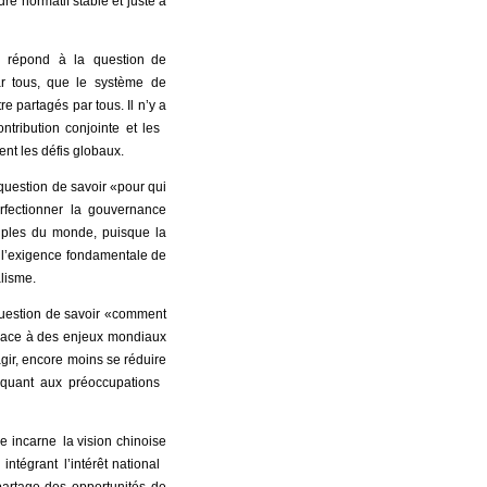
dre normatif stable et juste à
Il répond à la question de
r tous, que le système de
e partagés par tous. Il n’y a
ntribution conjointe et les
ent les défis globaux.
question de savoir «pour qui
rfectionner la gouvernance
euples du monde, puisque la
it l’exigence fondamentale de
alisme.
 question de savoir «comment
 Face à des enjeux mondiaux
 agir, encore moins se réduire
ttaquant aux préoccupations
le incarne la vision chinoise
intégrant l’intérêt national
partage des opportunités de