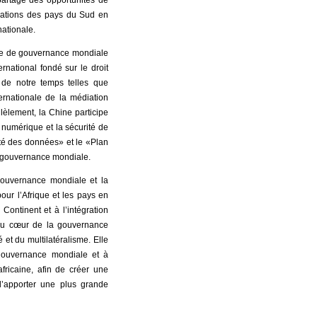
irations des pays du Sud en
ationale.
ème de gouvernance mondiale
ernational fondé sur le droit
 de notre temps telles que
ernationale de la médiation
lèlement, la Chine participe
numérique et la sécurité de
rité des données» et le «Plan
la gouvernance mondiale.
gouvernance mondiale et la
our l’Afrique et les pays en
Continent et à l’intégration
t au cœur de la gouvernance
 et du multilatéralisme. Elle
a gouvernance mondiale et à
africaine, afin de créer une
d’apporter une plus grande