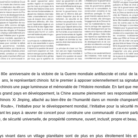
0e anniversaire de la victoire de la Guerre mondiale antifasciste et celui de la
0 ans, le représentant chinois fut le premier à apposer solennellement sa signatu
u chinois une page lumineuse et mémorable de l’Histoire mondiale. En tant que 
us grand pays en développement, la Chine assume pleinement ses responsabilités
 chinois Xi Jinping, attaché au bien-être de l’humanité dans un monde changean
la Route», l’Initiative pour le développement mondial, l’Initiative pour la sécurité mo
elant les pays à œuvrer de concert pour construire une communauté d’avenir part
de sécurité universelle, de prospérité commune, ouvert, inclusif, propre et beau, t
 vivant dans un village planétaire sont de plus en plus étroitement liés et 