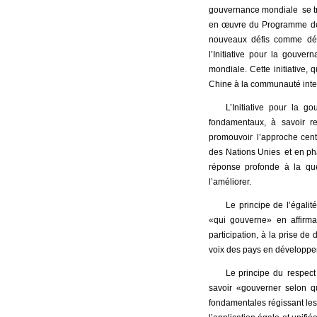
gouvernance mondiale se tro
en œuvre du Programme de 
nouveaux défis comme dérè
l’Initiative pour la gouve
mondiale. Cette initiative, 
Chine à la communauté inter
L’Initiative pour la 
fondamentaux, à savoir res
promouvoir l’approche centré
des Nations Unies et en pha
réponse profonde à la qu
l’améliorer.
Le principe de l’égali
«qui gouverne» en affirman
participation, à la prise de
voix des pays en développe
Le principe du respect
savoir «gouverner selon q
fondamentales régissant les