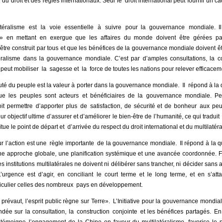
e du droit et des règles internationaux. Seul le droit international peut fournir un ca
atéralisme est la voie essentielle à suivre pour la gouvernance mondiale. 
» en mettant en exergue que les affaires du monde doivent être gérées pa
re construit par tous et que les bénéfices de la gouvernance mondiale doivent êtr
éralisme dans la gouvernance mondiale. C’est par d’amples consultations, la co
peut mobiliser la sagesse et la force de toutes les nations pour relever efficacem
uté du peuple est la valeur à porter dans la gouvernance mondiale. Il répond à la 
ue les peuples sont acteurs et bénéficiaires de la gouvernance mondiale. Pe
it permettre d’apporter plus de satisfaction, de sécurité et de bonheur aux p
objectif ultime d’assurer et d’améliorer le bien-être de l’humanité, ce qui tradu
itue le point de départ et d’arrivée du respect du droit international et du multilatér
sur l’action est une règle importante de la gouvernance mondiale. Il répond à la
une approche globale, une planification systémique et une avancée coordonnée.
s institutions multilatérales ne doivent ni délibérer sans trancher, ni décider sans
’urgence est d’agir, en conciliant le court terme et le long terme, et en s’a
ticulier celles des nombreux pays en développement.
prévaut, l’esprit public règne sur Terre». L’Initiative pour la gouvernance mondia
ée sur la consultation, la construction conjointe et les bénéfices partagés. En 
le témoigne l’engagement de la Chine en faveur du multilatéralisme, favorise le 