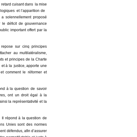
 retard cuisant dans la mise
ogiques et l’apparition de
g a solennellement proposé
r le déficit de gouvernance
ublic important offert par la
 repose sur cinq principes
tacher au multilatéralisme,
uts et principes de la Charte
et à la justice, apporte une
et comment le réformer et
ond à la question de savoir
res, ont un droit égal à la
nsi la représentativité et la
. Il répond à la question de
ions Unies sont des normes
ent défendus, afin d’assurer