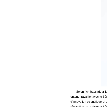
Selon l'Ambassadeur LI
entend travailler avec le S
d'innovation scientifique et 
réalisation de la vision « S