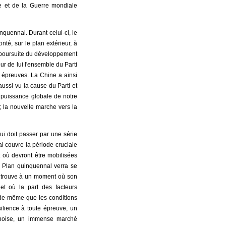
se et de la Guerre mondiale
quennal. Durant celui-ci, le
té, sur le plan extérieur, à
la poursuite du développement
ur de lui l'ensemble du Parti
es épreuves. La Chine a ainsi
ussi vu la cause du Parti et
 puissance globale de notre
; la nouvelle marche vers la
ui doit passer par une série
al couvre la période cruciale
t où devront être mobilisées
Ve Plan quinquennal verra se
 trouve à un moment où son
 et où la part des facteurs
, de même que les conditions
silience à toute épreuve, un
hinoise, un immense marché