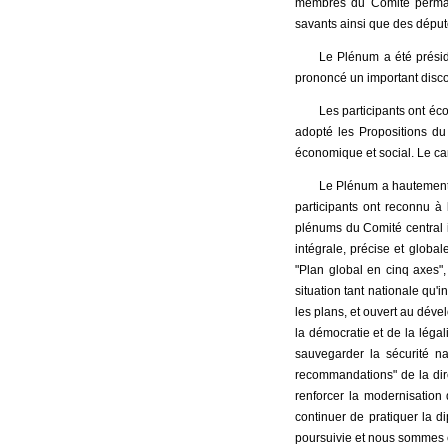
membres du Comité permane
savants ainsi que des déput
Le Plénum a été présid
prononcé un important disco
Les participants ont éc
adopté les Propositions d
économique et social. Le ca
Le Plénum a hautement 
participants ont reconnu à
plénums du Comité central i
intégrale, précise et globa
"Plan global en cinq axes",
situation tant nationale qu'
les plans, et ouvert au déve
la démocratie et de la légali
sauvegarder la sécurité nat
recommandations" de la dire
renforcer la modernisation
continuer de pratiquer la d
poursuivie et nous sommes en