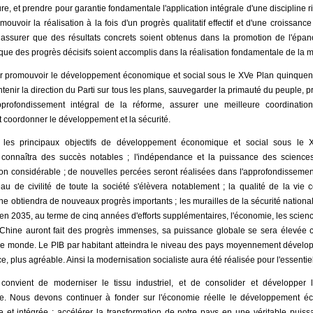
re, et prendre pour garantie fondamentale l'application intégrale d'une discipline
mouvoir la réalisation à la fois d'un progrès qualitatif effectif et d'une croissanc
assurer que des résultats concrets soient obtenus dans la promotion de l'épan
et que des progrès décisifs soient accomplis dans la réalisation fondamentale de la m
r promouvoir le développement économique et social sous le XVe Plan quinquennal
ntenir la direction du Parti sur tous les plans, sauvegarder la primauté du peuple
approfondissement intégral de la réforme, assurer une meilleure coordinatio
 coordonner le développement et la sécurité.
les principaux objectifs de développement économique et social sous le 
connaîtra des succès notables ; l'indépendance et la puissance des sciences
on considérable ; de nouvelles percées seront réalisées dans l'approfondissemen
eau de civilité de toute la société s'élèvera notablement ; la qualité de la vie c
ne obtiendra de nouveaux progrès importants ; les murailles de la sécurité nationa
en 2035, au terme de cinq années d'efforts supplémentaires, l'économie, les scien
 Chine auront fait des progrès immenses, sa puissance globale se sera élevée 
le monde. Le PIB par habitant atteindra le niveau des pays moyennement développ
, plus agréable. Ainsi la modernisation socialiste aura été réalisée pour l'essentiel
 convient de moderniser le tissu industriel, et de consolider et développer 
. Nous devons continuer à fonder sur l'économie réelle le développement éc
erte et intégrée ; accélérer la transformation de notre pays en une véritable pu