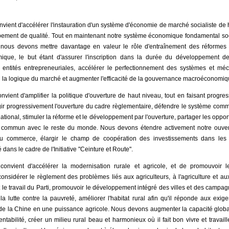
nvient d'accélérer l'instauration d'un système d'économie de marché socialiste de h
pement de qualité. Tout en maintenant notre système économique fondamental socia
, nous devons mettre davantage en valeur le rôle d'entraînement des réformes 
ue, le but étant d'assurer l'inscription dans la durée du développement de qu
 entités entrepreneuriales, accélérer le perfectionnement des systèmes et méc
n la logique du marché et augmenter l'efficacité de la gouvernance macroéconomiq
onvient d'amplifier la politique d'ouverture de haut niveau, tout en faisant progr
 progressivement l'ouverture du cadre règlementaire, défendre le système commerci
ational, stimuler la réforme et le développement par l'ouverture, partager les opp
 commun avec le reste du monde. Nous devons étendre activement notre ouvert
u commerce, élargir le champ de coopération des investissements dans les 
dans le cadre de l'Initiative "Ceinture et Route".
 convient d'accélérer la modernisation rurale et agricole, et de promouvoir 
sidérer le règlement des problèmes liés aux agriculteurs, à l'agriculture et au
out le travail du Parti, promouvoir le développement intégré des villes et des campa
la lutte contre la pauvreté, améliorer l'habitat rural afin qu'il réponde aux exi
 de la Chine en une puissance agricole. Nous devons augmenter la capacité globa
ntabilité, créer un milieu rural beau et harmonieux où il fait bon vivre et travaill