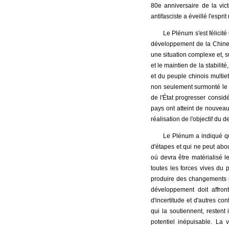
80e anniversaire de la vic
antifasciste a éveillé l'espri
Le Plénum s'est félicit
développement de la Chine a
une situation complexe et, s
et le maintien de la stabili
et du peuple chinois multiet
non seulement surmonté le c
de l'État progresser consi
pays ont atteint de nouveau
réalisation de l'objectif du
Le Plénum a indiqué qu
d'étapes et qui ne peut abou
où devra être matérialisé l
toutes les forces vives du 
produire des changements 
développement doit affront
d'incertitude et d'autres c
qui la soutiennent, restent
potentiel inépuisable. La