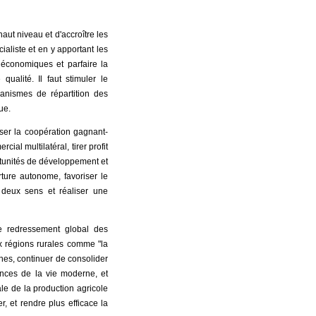
aut niveau et d'accroître les
liste et en y apportant les
économiques et parfaire la
alité. Il faut stimuler le
anismes de répartition des
ue.
esser la coopération gagnant-
al multilatéral, tirer profit
ortunités de développement et
ure autonome, favoriser le
deux sens et réaliser une
le redressement global des
x régions rurales comme "la
gnes, continuer de consolider
gences de la vie moderne, et
le de la production agricole
er, et rendre plus efficace la