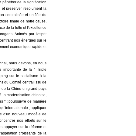
 pénétrer de la signification
, et préserver résolument la
ion centralisée et unifiée du
toire finale de notre cause,
e de la lutte et l'excellence
ragans. Animés par l'esprit
oncentrant nos énergies sur le
pement économique rapide et
nnal, nous devons, en nous
 importante de la " Triple
ping sur le socialisme à la
ms du Comité central issu de
ire de la Chine un grand pays
à la modernisation chinoise,
es " ; poursuivre de manière
 qu'internationale ; appliquer
lace d'un nouveau modèle de
ncentrer nos efforts sur le
s appuyer sur la réforme et
'aspiration croissante de la