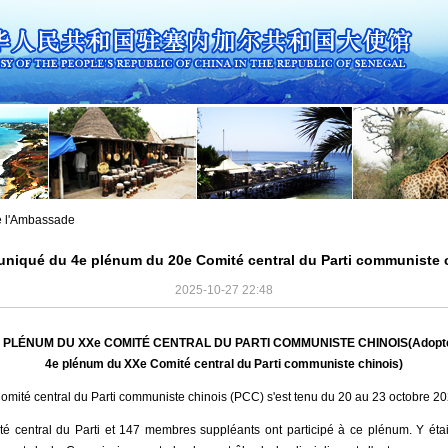
de l'Ambassade
iqué du 4e plénum du 20e Comité central du Parti communiste 
2025-10-27 22:48
LÉNUM DU XXe COMITÉ CENTRAL DU PARTI COMMUNISTE CHINOIS(Adopté le 
4e plénum du XXe Comité central du Parti communiste chinois)
ité central du Parti communiste chinois (PCC) s'est tenu du 20 au 23 octobre 202
 central du Parti et 147 membres suppléants ont participé à ce plénum. Y étai