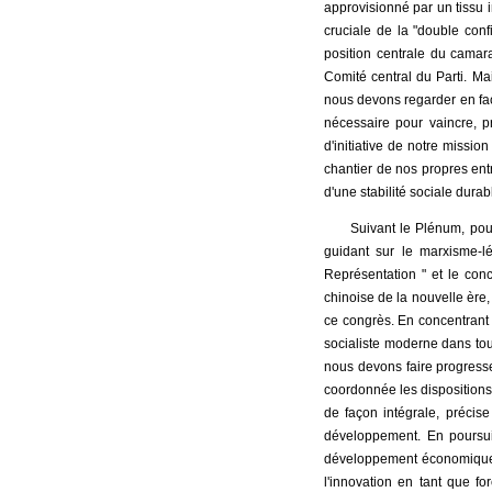
approvisionné par un tissu i
cruciale de la "double conf
position centrale du camarad
Comité central du Parti. Ma
nous devons regarder en face
nécessaire pour vaincre, p
d'initiative de notre mission
chantier de nos propres en
d'une stabilité sociale dura
Suivant le Plénum, po
guidant sur le marxisme-l
Représentation " et le con
chinoise de la nouvelle ère
ce congrès. En concentrant n
socialiste moderne dans tou
nous devons faire progresse
coordonnée les dispositions s
de façon intégrale, précis
développement. En poursuiv
développement économique, 
l'innovation en tant que fo