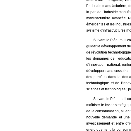
l'industrie manufacturière, d
la part de l'industrie manuf
manufacturière avancée. No
émergentes et les industries
système d'infrastructures m
Suivant le Plénum, il c
guider le développement des f
de révolution technologique 
les domaines de l'éducati
d'innovation national, renf
développer sans cesse les fo
des percées dans le domain
technologique et de l'inno
sciences et technologies ; p
Suivant le Plénum, il c
maîtriser le levier stratégi
de la consommation, allier l
nouvelle demande et une 
investissement et entre off
énergiquement la consommati