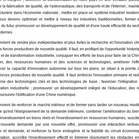
e la fabrication de qualité, de l'astronautique, des transports et de l'Internet ; mai
acturière dans l'économie nationale ; mettre en place un système industriel moderne d
us devons optimiser et mettre à niveau les industries traditionnelles, former e
 du futur, promouvoir un développement de qualité et d'une haute efficacité du secteu
odernes.
onvient de rendre plus indépendantes et plus fortes la recherche et l'innovation c
orces productives de nouvelle qualité. Il faut, en profitant de l'opportunité histor
et de transformation industrielle, conjuguer les efforts de tous pour faire de la C
on, des ressources humaines et des sciences et technologies, améliorer l'eff
orcer la capacité d'innovation autonome sur tous les plans, se situer à la pointe
rces productives de nouvelle qualité. Il faut renforcer l'innovation primaire et redo
e des technologies clés et des technologies de base ; favoriser l'intégration 
vation industrielle ; promouvoir un développement intégré de l'éducation, des
oursuivre l'édification d'une Chine numérique.
onvient de renforcer le marché intérieur et de former sans tarder un nouveau modè
que qu'est l'élargissement de la demande intérieure, combiner l'amélioration du bien-
'investissement en biens réels et l'investissement en ressources humaines, suscit
nouvelle demande par une nouvelle offre, promouvoir une interaction vertue
re et demande, et renforcer la force endogène et la fiabilité du circuit économiqu
on, accroître l'investissement effectif et éliminer résolument les obstacles en