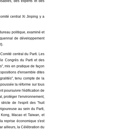
sables, des experts et des
omité central Xi Jinping y a
 Bureau politique, examiné et
inquennal de développement
).
omité central du Parti. Les
XXe Congrès du Parti et des
s", mis en pratique de façon
ispositions d'ensemble dites
gralités", tenu compte de la
s poussée la réforme sur tous
t poursuivre l'édification de
ial, protéger l'environnement,
tricte de l'esprit des "huit
rigoureuse au sein du Parti,
g Kong, Macao et Taiwan, et
 la reprise économique s'est
r ailleurs, la Célébration du