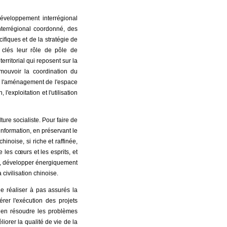
développement interrégional
nterrégional coordonné, des
fiques et de la stratégie de
s clés leur rôle de pôle de
rritorial qui reposent sur la
mouvoir la coordination du
er l'aménagement de l'espace
l'exploitation et l'utilisation
ture socialiste. Pour faire de
information, en préservant le
inoise, si riche et raffinée,
les cœurs et les esprits, et
tes, développer énergiquement
 civilisation chinoise.
 de réaliser à pas assurés la
er l'exécution des projets
ien résoudre les problèmes
iorer la qualité de vie de la