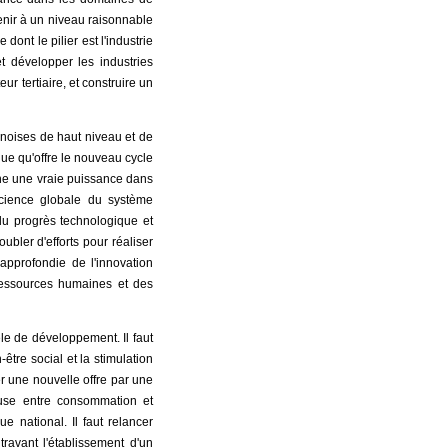
ntenir à un niveau raisonnable
ont le pilier est l'industrie
t développer les industries
r tertiaire, et construire un
hinoises de haut niveau et de
ique qu'offre le nouveau cycle
hine une vraie puissance dans
icience globale du système
 du progrès technologique et
ubler d'efforts pour réaliser
approfondie de l'innovation
 ressources humaines et des
le de développement. Il faut
être social et la stimulation
er une nouvelle offre par une
use entre consommation et
e national. Il faut relancer
travant l'établissement d'un