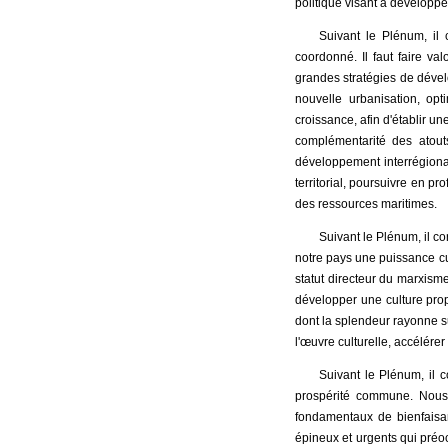
politique visant à développer
Suivant le Plénum, il 
coordonné. Il faut faire v
grandes stratégies de dével
nouvelle urbanisation, opt
croissance, afin d'établir u
complémentarité des atout
développement interrégional
territorial, poursuivre en pro
des ressources maritimes.
Suivant le Plénum, il con
notre pays une puissance cul
statut directeur du marxisme
développer une culture prop
dont la splendeur rayonne su
l'œuvre culturelle, accélérer 
Suivant le Plénum, il co
prospérité commune. Nous 
fondamentaux de bienfaisa
épineux et urgents qui préoc