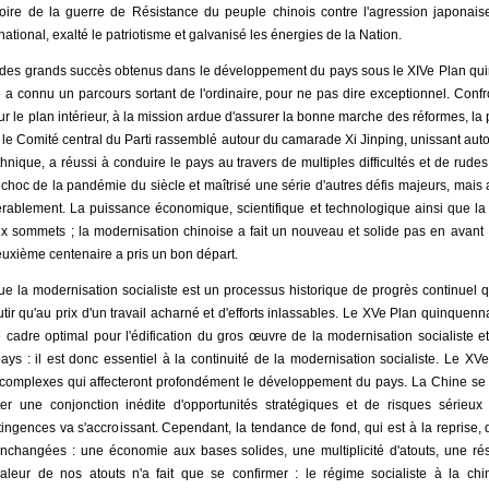
toire de la guerre de Résistance du peuple chinois contre l'agression japonai
t national, exalté le patriotisme et galvanisé les énergies de la Nation.
é des grands succès obtenus dans le développement du pays sous le XIVe Plan quin
 connu un parcours sortant de l'ordinaire, pour ne pas dire exceptionnel. Confron
ur le plan intérieur, à la mission ardue d'assurer la bonne marche des réformes, 
té, le Comité central du Parti rassemblé autour du camarade Xi Jinping, unissant auto
hnique, a réussi à conduire le pays au travers de multiples difficultés et de rud
hoc de la pandémie du siècle et maîtrisé une série d'autres défis majeurs, mais a
dérablement. La puissance économique, scientifique et technologique ainsi que la
x sommets ; la modernisation chinoise a fait un nouveau et solide pas en avant 
 deuxième centenaire a pris un bon départ.
e la modernisation socialiste est un processus historique de progrès continuel q
tir qu'au prix d'un travail acharné et d'efforts inlassables. Le XVe Plan quinquenn
e cadre optimal pour l'édification du gros œuvre de la modernisation socialiste e
pays : il est donc essentiel à la continuité de la modernisation socialiste. Le X
complexes qui affecteront profondément le développement du pays. La Chine se
er une conjonction inédite d'opportunités stratégiques et de risques sérieux
ontingences va s'accroissant. Cependant, la tendance de fond, qui est à la reprise
 inchangées : une économie aux bases solides, une multiplicité d'atouts, une ré
 valeur de nos atouts n'a fait que se confirmer : le régime socialiste à la c