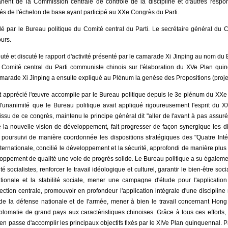
nt de la Commission centrale de contrôle de la discipline et d'autres respon
és de l'échelon de base ayant participé au XXe Congrès du Parti.
é par le Bureau politique du Comité central du Parti. Le secrétaire général du C
urs.
outé et discuté le rapport d'activité présenté par le camarade Xi Jinping au nom du
u Comité central du Parti communiste chinois sur l'élaboration du XVe Plan qu
marade Xi Jinping a ensuite expliqué au Plénum la genèse des Propositions (projet
apprécié l'œuvre accomplie par le Bureau politique depuis le 3e plénum du XXe C
 l'unanimité que le Bureau politique avait appliqué rigoureusement l'esprit du 
ssu de ce congrès, maintenu le principe général dit "aller de l'avant à pas assuré
le la nouvelle vision de développement, fait progresser de façon synergique les d
 poursuivi de manière coordonnée les dispositions stratégiques des "Quatre Inté
internationale, concilié le développement et la sécurité, approfondi de manière plu
loppement de qualité une voie de progrès solide. Le Bureau politique a su égalemen
té socialistes, renforcer le travail idéologique et culturel, garantir le bien-être soc
ionale et la stabilité sociale, mener une campagne d'étude pour l'application s
ction centrale, promouvoir en profondeur l'application intégrale d'une discipline 
 de la défense nationale et de l'armée, mener à bien le travail concernant Hon
iplomatie de grand pays aux caractéristiques chinoises. Grâce à tous ces efforts,
 passe d'accomplir les principaux objectifs fixés par le XIVe Plan quinquennal. Pa