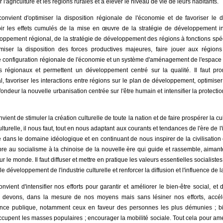
 l'agriculture et les régions rurales et à élever le niveau de vie de leurs habitants.
convient d'optimiser la disposition régionale de l'économie et de favoriser le 
aloir les effets cumulés de la mise en œuvre de la stratégie de développement i
oppement régional, de la stratégie de développement des régions à fonctions spéci
imiser la disposition des forces productives majeures, faire jouer aux région
ne configuration régionale de l'économie et un système d'aménagement de l'espace te
s régionaux et permettent un développement centré sur la qualité. Il faut pro
, favoriser les interactions entre régions sur le plan de développement, optimis
fondeur la nouvelle urbanisation centrée sur l'être humain et intensifier la protection, 
vient de stimuler la création culturelle de toute la nation et de faire prospérer la cul
turelle, il nous faut, tout en nous adaptant aux courants et tendances de l'ère de l'
 dans le domaine idéologique et en continuant de nous inspirer de la civilisation ch
re au socialisme à la chinoise de la nouvelle ère qui guide et rassemble, aimante 
r le monde. Il faut diffuser et mettre en pratique les valeurs essentielles socialis
le développement de l'industrie culturelle et renforcer la diffusion et l'influence de la
nvient d'intensifier nos efforts pour garantir et améliorer le bien-être social, et
devons, dans la mesure de nos moyens mais sans lésiner nos efforts, accélér
nce publique, notamment ceux en faveur des personnes les plus démunies ; b
cupent les masses populaires ; encourager la mobilité sociale. Tout cela pour amél