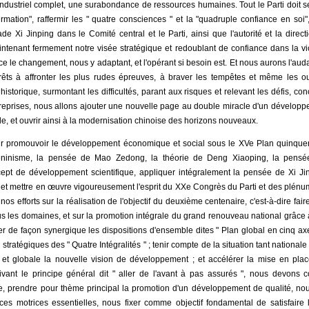
ndustriel complet, une surabondance de ressources humaines. Tout le Parti doit se
irmation", raffermir les " quatre consciences " et la "quadruple confiance en soi"
e Xi Jinping dans le Comité central et le Parti, ainsi que l'autorité et la direct
intenant fermement notre visée stratégique et redoublant de confiance dans la vic
 le changement, nous y adaptant, et l'opérant si besoin est. Et nous aurons l'audac
rêts à affronter les plus rudes épreuves, à braver les tempêtes et même les ou
 historique, surmontant les difficultés, parant aux risques et relevant les défis, c
treprises, nous allons ajouter une nouvelle page au double miracle d'un dévelop
ble, et ouvrir ainsi à la modernisation chinoise des horizons nouveaux.
ur promouvoir le développement économique et social sous le XVe Plan quinque
éninisme, la pensée de Mao Zedong, la théorie de Deng Xiaoping, la pensée
cept de développement scientifique, appliquer intégralement la pensée de Xi Jin
, et mettre en œuvre vigoureusement l'esprit du XXe Congrès du Parti et des plénu
os efforts sur la réalisation de l'objectif du deuxième centenaire, c'est-à-dire fa
s les domaines, et sur la promotion intégrale du grand renouveau national grâce 
r de façon synergique les dispositions d'ensemble dites " Plan global en cinq ax
tratégiques des " Quatre Intégralités " ; tenir compte de la situation tant nationale
e et globale la nouvelle vision de développement ; et accélérer la mise en p
ant le principe général dit " aller de l'avant à pas assurés ", nous devons co
prendre pour thème principal la promotion d'un développement de qualité, nou
rces motrices essentielles, nous fixer comme objectif fondamental de satisfaire l