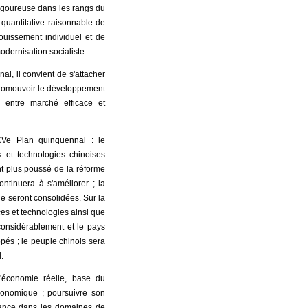
 rigoureuse dans les rangs du
e quantitative raisonnable de
ouissement individuel et de
odernisation socialiste.
, il convient de s'attacher
, promouvoir le développement
n entre marché efficace et
XVe Plan quinquennal : le
 et technologies chinoises
t plus poussé de la réforme
ontinuera à s'améliorer ; la
le seront consolidées. Sur la
ces et technologies ainsi que
considérablement et le pays
és ; le peuple chinois sera
.
l'économie réelle, base du
onomique ; poursuivre son
issance dans les domaines de