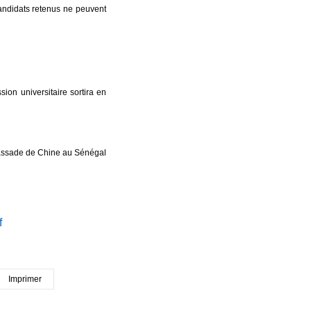
candidats retenus ne peuvent
on universitaire sortira en
ne au Sénégal
f
Imprimer