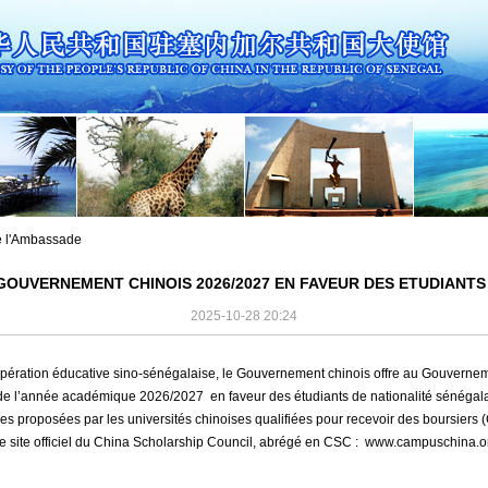
de l'Ambassade
GOUVERNEMENT CHINOIS 2026/2027 EN FAVEUR DES ETUDIANTS
2025-10-28 20:24
opération éducative sino-sénégalaise, le Gouvernement chinois offre au Gouverne
 de l’année académique 2026/2027 en faveur des étudiants de nationalité sénégala
ères proposées par les universités chinoises qualifiées pour recevoir des boursiers 
le site officiel du China Scholarship Council, abrégé en CSC : www.campuschina.or