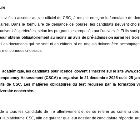
ure
 invités à accéder au site officiel du CSC, à remplir en ligne le formulaire de de
ires. Dans le formulaire de demande de bourse, les candidats peuvent choisir
s universités préférées, selon les programmes proposés par l’université. Et ils sont
pour obtenir obligatoirement au moins un avis de pré-admission parmi les trois
Les documents qui ne sont ni en chinois ni en anglais doivent être accompagnés
s mentionnées ci-dessus.
e académique, les candidats pour licence doivent s’inscrire sur le site www.csc
Competency Assessment (CSCA) » organisé le 21 décembre 2025 ou le 25 janv
ite de CSC. Les matières obligatoires du test requises par la formation vi
iversité concernée.
dé à tous les candidats de lire attentivement et de se référer au contenu des 
r la plateforme CSC, afin de garantir que leur dossier de candidature réponde au