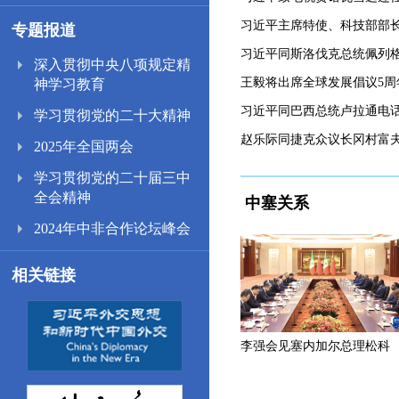
习近平主席特使、科技部部
专题报道
习近平同斯洛伐克总统佩列
深入贯彻中央八项规定精
王毅将出席全球发展倡议5周
神学习教育
习近平同巴西总统卢拉通电
学习贯彻党的二十大精神
赵乐际同捷克众议长冈村富
2025年全国两会
学习贯彻党的二十届三中
全会精神
中塞关系
2024年中非合作论坛峰会
相关链接
李强会见塞内加尔总理松科