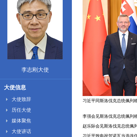
李志刚大使
大使信息
大使致辞
习近平出席2026世界人工智能大会暨人工智能全球治理高级别会议开幕式并发表主旨讲话
习近平同斯洛伐克总统佩列
李志刚大使向塞内加尔总统
历任大使
李强会见斯洛伐克总统佩列
媒体聚焦
赵乐际会见斯洛伐克总统佩
大使讲话
习近平致电祝贺诺瓦当选连