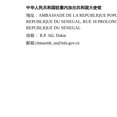
中华人民共和国驻塞内加尔共和国大使馆
地址：AMBASSADE DE LA REPUBLIQUE POPUL
REPUBLIQUE DU SENEGAL, RUE 18 PROLONG
REPUBLIQUE DU SENEGAL
信箱： B.P. 342, Dakar
邮箱:chinaemb_sn@mfa.gov.cn