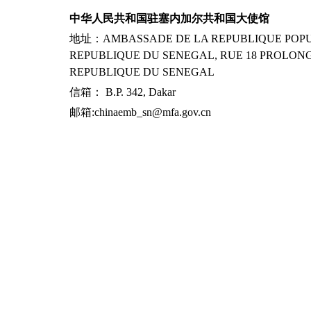
中华人民共和国驻塞内加尔共和国大使馆
地址：AMBASSADE DE LA REPUBLIQUE POPUL
REPUBLIQUE DU SENEGAL, RUE 18 PROLONG
REPUBLIQUE DU SENEGAL
信箱： B.P. 342, Dakar
邮箱:chinaemb_sn@mfa.gov.cn