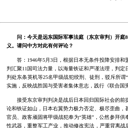
问：今天是远东国际军事法庭（东京审判）开庭
义。请问中方对此有何评论？
答：1946年5月3日，根据日本无条件投降安
判汇聚11国司法力量，以海量铁证和严谨法理，判
判处东条英机等25名甲级战犯绞刑、徒刑，驳斥所谓“
实施，反映战胜国与受害者集体意志，践行《联合国
接受东京审判判决是战后日本回归国际社会的前
论和铁证如山，日本右翼势力极力否定、极尽歪曲，
官员、政客顽固将甲级战犯奉为“英雄”，公然参拜供
性武器，重整军工产业，推动修改宪法，严重背离战后