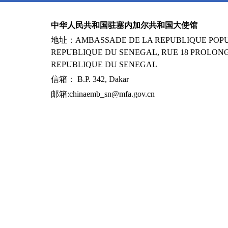
中华人民共和国驻塞内加尔共和国大使馆
地址：AMBASSADE DE LA REPUBLIQUE POPUL
REPUBLIQUE DU SENEGAL, RUE 18 PROLONG
REPUBLIQUE DU SENEGAL
信箱： B.P. 342, Dakar
邮箱:chinaemb_sn@mfa.gov.cn