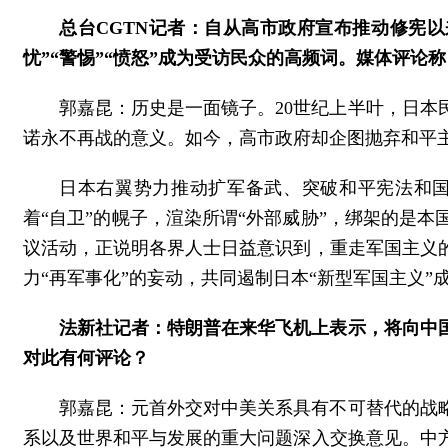
总台CGTN记者：自从高市政府宣布推动修宪
忧”“警惕”“愤怒”成为受访民众的高频词。媒体评论
郭嘉昆：历史是一面镜子。20世纪上半叶，日
诺永不再战的意义。如今，高市政府却企图抛弃和平主
日本右翼势力推动扩军备武、突破和平宪法和国
着“自卫”的幌子，渲染所谓“外部威胁”，绑架的是
议活动，正说明各界人士日益意识到，重走军国主义
力“再军事化”的妄动，共同遏制日本“新型军国主义”
法新社记者：特朗普在来华飞机上表示，将向中
对此有何评论？
郭嘉昆：元首外交对中美关系具有不可替代的战
系以及世界和平与发展的重大问题深入交换意见。中