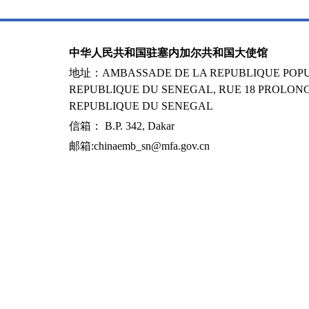
中华人民共和国驻塞内加尔共和国大使馆
地址：AMBASSADE DE LA REPUBLIQUE POPUL
REPUBLIQUE DU SENEGAL, RUE 18 PROLONG
REPUBLIQUE DU SENEGAL
信箱： B.P. 342, Dakar
邮箱:chinaemb_sn@mfa.gov.cn