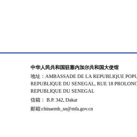
中华人民共和国驻塞内加尔共和国大使馆
地址：AMBASSADE DE LA REPUBLIQUE POPUL
REPUBLIQUE DU SENEGAL, RUE 18 PROLONG
REPUBLIQUE DU SENEGAL
信箱： B.P. 342, Dakar
邮箱:chinaemb_sn@mfa.gov.cn