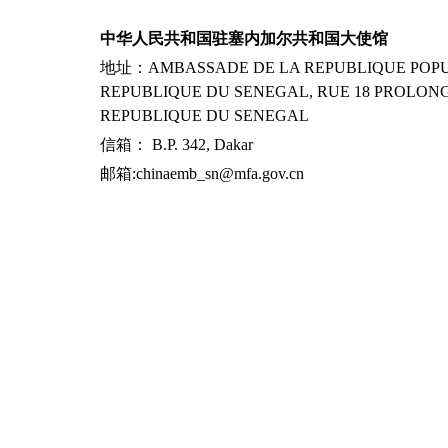
中华人民共和国驻塞内加尔共和国大使馆
地址：AMBASSADE DE LA REPUBLIQUE POPUL
REPUBLIQUE DU SENEGAL, RUE 18 PROLONG
REPUBLIQUE DU SENEGAL
信箱： B.P. 342, Dakar
邮箱:chinaemb_sn@mfa.gov.cn