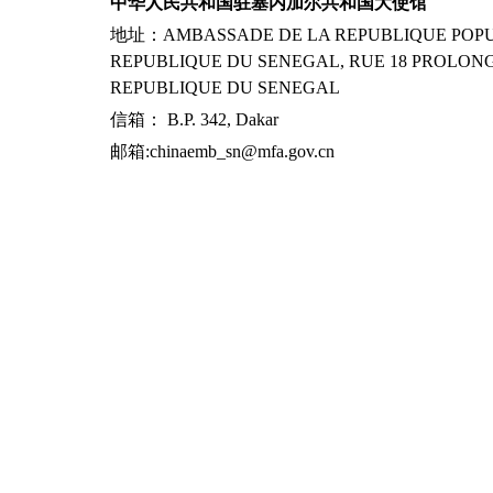
中华人民共和国驻塞内加尔共和国大使馆
地址：AMBASSADE DE LA REPUBLIQUE POPUL
REPUBLIQUE DU SENEGAL, RUE 18 PROLONG
REPUBLIQUE DU SENEGAL
信箱： B.P. 342, Dakar
邮箱:chinaemb_sn@mfa.gov.cn