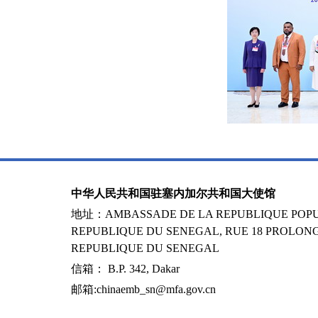
中华人民共和国驻塞内加尔共和国大使馆
地址：AMBASSADE DE LA REPUBLIQUE POPUL
REPUBLIQUE DU SENEGAL, RUE 18 PROLONG
REPUBLIQUE DU SENEGAL
信箱： B.P. 342, Dakar
邮箱:chinaemb_sn@mfa.gov.cn