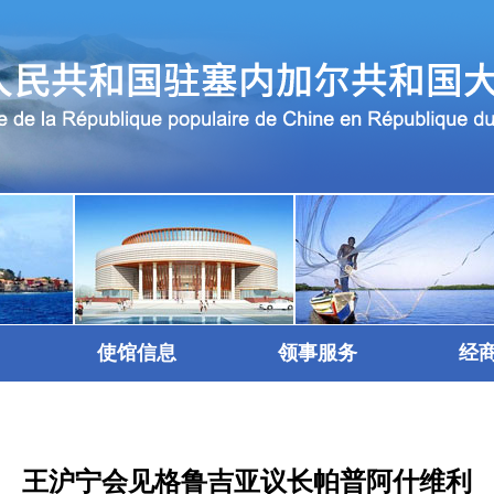
使馆信息
领事服务
经
王沪宁会见格鲁吉亚议长帕普阿什维利