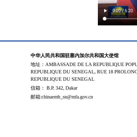
中华人民共和国驻塞内加尔共和国大使馆
地址：AMBASSADE DE LA REPUBLIQUE POPUL
REPUBLIQUE DU SENEGAL, RUE 18 PROLONG
REPUBLIQUE DU SENEGAL
信箱： B.P. 342, Dakar
邮箱:chinaemb_sn@mfa.gov.cn