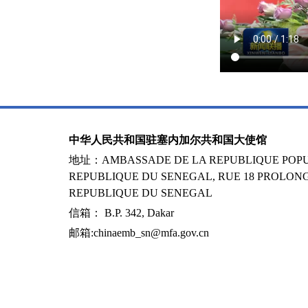
中华人民共和国驻塞内加尔共和国大使馆
地址：AMBASSADE DE LA REPUBLIQUE POPUL
REPUBLIQUE DU SENEGAL, RUE 18 PROLONG
REPUBLIQUE DU SENEGAL
信箱： B.P. 342, Dakar
邮箱:chinaemb_sn@mfa.gov.cn