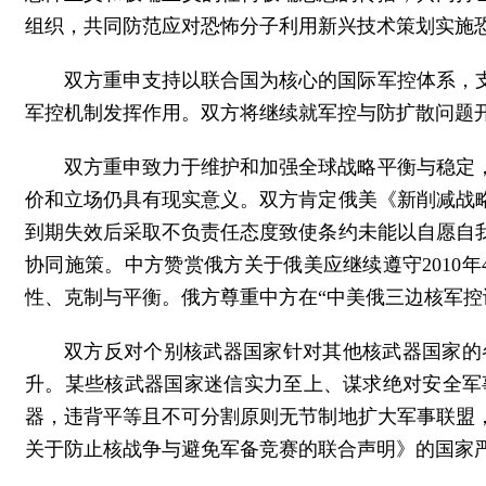
组织，共同防范应对恐怖分子利用新兴技术策划实施
双方重申支持以联合国为核心的国际军控体系，
军控机制发挥作用。双方将继续就军控与防扩散问题
双方重申致力于维护和加强全球战略平衡与稳定，
价和立场仍具有现实意义。双方肯定俄美《新削减战
到期失效后采取不负责任态度致使条约未能以自愿自
协同施策。中方赞赏俄方关于俄美应继续遵守2010
性、克制与平衡。俄方尊重中方在“中美俄三边核军控
双方反对个别核武器国家针对其他核武器国家的
升。某些核武器国家迷信实力至上、谋求绝对安全军
器，违背平等且不可分割原则无节制地扩大军事联盟，
关于防止核战争与避免军备竞赛的联合声明》的国家