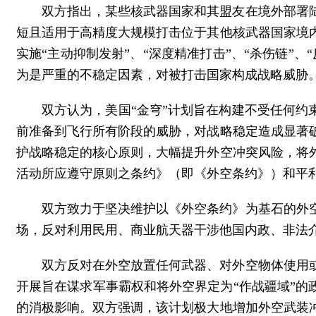
双方指出，某些核武器国家和其盟友在境外部署
短且适用于高精度大规模打击位于其他核武器国家境
实施“主动抑制发射”、“深度精准打击”、“杀伤链”
为是严重的不稳定因素，对被打击国家构成战略威胁
双方认为，美国“金穹”计划旨在构建不受任何约
前准备到飞行所有阶段的威胁，对战略稳定造成显著
护战略稳定的核心原则，大幅提升外空冲突风险，将
活动所应遵守原则之条约》（即《外空条约》）和平
双方致力于坚决维护以《外空条约》为基石的外
场，反对利用民用、商业航天器干涉他国内政、非法
双方反对在外空放置任何武器、对外空物体使用
开展旨在谋求军事霸权和将外空界定为“作战疆域”的
的消极影响。双方强调，该计划极大地增加外空武装