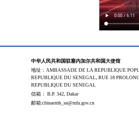
中华人民共和国驻塞内加尔共和国大使馆
地址：AMBASSADE DE LA REPUBLIQUE POPUL
REPUBLIQUE DU SENEGAL, RUE 18 PROLONG
REPUBLIQUE DU SENEGAL
信箱： B.P. 342, Dakar
邮箱:chinaemb_sn@mfa.gov.cn