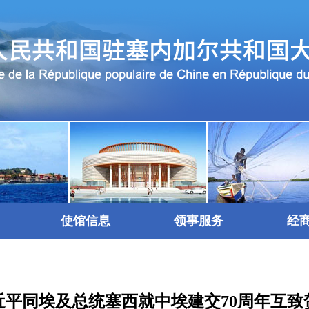
使馆信息
领事服务
经
近平同埃及总统塞西就中埃建交70周年互致