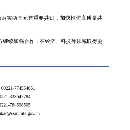
面落实两国元首重要共识，加快推进高质量共
方继续加强合作，在经济、科技等领域取得更
21-774554051
1-338647784
1-784598505
@csm.mfa.gov.cn