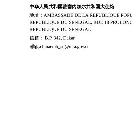
中华人民共和国驻塞内加尔共和国大使馆
地址：AMBASSADE DE LA REPUBLIQUE POPUL
REPUBLIQUE DU SENEGAL, RUE 18 PROLONG
REPUBLIQUE DU SENEGAL
信箱： B.P. 342, Dakar
邮箱:chinaemb_sn@mfa.gov.cn