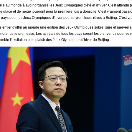
lle au monde à avoir organisé les Jeux Olympiques d'été et d'hiver. C'est attendu p
de glace et de neige joueront pour la première fois à domicile. C'est vraiment passi
s pays pour les Jeux Olympiques d'hiver poursuivront leurs rêves à Beijing. C'est vr
entier d'offrir au monde une édition des Jeux Olympiques sobre, sûre et merveille
onorer cette promesse. Les athlètes de tous les pays seront les bienvenus pour se r
mble l'excitation et le plaisir des Jeux Olympiques d'hiver de Beijing.