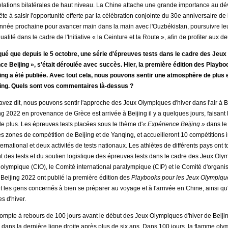
relations bilatérales de haut niveau. La Chine attache une grande importance au d
ête à saisir l'opportunité offerte par la célébration conjointe du 30e anniversaire de
année prochaine pour avancer main dans la main avec l'Ouzbékistan, poursuivre leur
ité dans le cadre de l'Initiative « la Ceinture et la Route », afin de profiter aux d
é que depuis le 5 octobre, une série d'épreuves tests dans le cadre des Jeux 
ce Beijing », s'était déroulée avec succès. Hier, la première édition des Playb
ing a été publiée. Avec tout cela, nous pouvons sentir une atmosphère de plus 
jing. Quels sont vos commentaires là-dessus ?
vez dit, nous pouvons sentir l'approche des Jeux Olympiques d'hiver dans l'air à 
ng 2022 en provenance de Grèce est arrivée à Beijing il y a quelques jours, faisan
de plus. Les épreuves tests placées sous le thème d'
« Expérience Beijing »
dans le
es zones de compétition de Beijing et de Yanqing, et accueilleront 10 compétitions in
national et deux activités de tests nationaux. Les athlètes de différents pays ont tou
t des tests et du soutien logistique des épreuves tests dans le cadre des Jeux Olym
al olympique (CIO), le Comité international paralympique (CIP) et le Comité d'orga
 Beijing 2022 ont publié la première édition des
Playbooks pour les Jeux Olympique
t les gens concernés à bien se préparer au voyage et à l'arrivée en Chine, ainsi qu
 d'hiver.
pte à rebours de 100 jours avant le début des Jeux Olympiques d'hiver de Beijing
s dans la dernière ligne droite après plus de six ans. Dans 100 jours, la flamme o