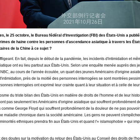
s, le 25 octobre, le Bureau fédéral d'Investigation (FBI) des États-Unis a publ
rimes de haine contre les personnes d'ascendance asiatique à travers les Éta
ires de la Chine à ce sujet ?
ffligeant. En fait, depuis le début de la pandémie, les incidents d'intimidation et m
tique ont eu lieu partout aux États-Unis. Selon une enquête menée auprès des je
e NBC, au cours de l'année écoulée, un quart des jeunes Américains d'origine asiat
 d'intimidation, près de la moitié des personnes interrogées se sont montrées pessi
rsonnes interrogées ont exprimé leur crainte quant à leur situation et à celle de leur 
cosme du triste bilan des États-Unis en matière de droits de l'homme et de leur hi
 sont pas seulement les Américains d'origine asiatique qui souffrent profondément d
 comme George Floyd qui souffrent profondément de la douleur de ne pas pouvoir 
une maladie chronique dans la société américaine. Les gens ne peuvent s'empêch
es minorités ethniques prendra fin aux États-Unis et quand l'« islamophobie » qui im
t des doutes sur la motivation du retour des États-Unis au Conseil des droits de l