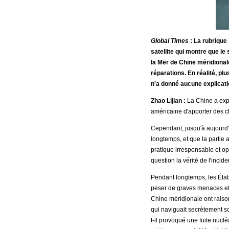
Global Times
: La rubrique
satellite qui montre que le
la Mer de Chine méridional
réparations. En réalité, pl
n'a donné aucune explicatio
Zhao Lijian :
La Chine a exp
américaine d'apporter des cla
Cependant, jusqu'à aujourd'
longtemps, et que la partie 
pratique irresponsable et o
question la vérité de l'incide
Pendant longtemps, les États
peser de graves menaces et d
Chine méridionale ont raison
qui naviguait secrètement sou
t-il provoqué une fuite nucl