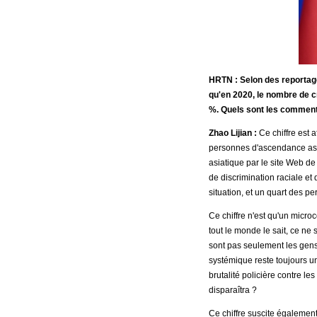
HRTN : Selon des reportage
qu'en 2020, le nombre de c
%. Quels sont les commenta
Zhao Lijian :
Ce chiffre est a
personnes d'ascendance asia
asiatique par le site Web d
de discrimination raciale et
situation, et un quart des pe
Ce chiffre n'est qu'un micro
tout le monde le sait, ce ne
sont pas seulement les gens
systémique reste toujours 
brutalité policière contre l
disparaîtra ?
Ce chiffre suscite égalemen