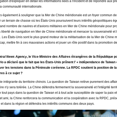
ligation d'expliquer en détail les informations liées à l'incident et de répondre aux 
 la communauté internationale.
s également à souligner que la Mer de Chine méridionale est un foyer commun de 
ir un terrain de chasse où les États-Unis poursuivent leurs intérêts géopolitiques ég
nd nombre de navires et d'avions militaires en Mer de Chine méridionale pour pro
 la liberté de navigation en Mer de Chine méridionale et menacer la souveraineté et 
. Les États-Unis sont le plus grand moteur de la militarisation de la Mer de Chine m
p, mettre fin à ces mauvaises actions et jouer un rôle positif dans la promotion de l
tral News Agency
, le Vice-Ministre des Affaires étrangères de la République 
a déclaré que le fait que les États-Unis prônent l' « indépendance de Taiwan » 
aver les tensions dans la Péninsule coréenne. La RPDC soutient la position de la 
es à ce sujet ?
tie intégrante du territoire chinois. La question de Taiwan relève purement des affai
e n'y sera tolérée. La Chine défendra fermement la souveraineté et l'intégrité terri
e tout pays dans la question de Taiwan et à tout acte susceptible de saper la paix et 
et ami, la Chine renforcera la communication et la coopération avec la RPDC, préserv
et dans la région et défendra les intérêts communs des deux pays.