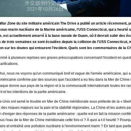
War Zone
du site militaire américain The Drive a publié un article récemment,
 sous-marin nucléaire de la Marine américaine, l'USS Connecticut, qui a heurté u
e, est actuellement amarré à la base navale de Guam, où il devrait subir des év
us de trois semaines se sont écoulées depuis la collision de l'USS Connecticut, 
n sur les doutes qui entourent l'incident. Quels sont les commentaires de la Ch
rimé à plusieurs reprises ses graves préoccupations concernant l'incident en quest
rifications.
hui, nous ne voyons qu'un communiqué bref et vague de l'armée américaine, qui a
américaine confirme par des sources que l'accident a eu lieu dans la Mer de Chine 
paque donne aux pays de la région et à la communauté internationale toutes les ra
nt et les intentions de la partie américaine.
-Unis ont semé le trouble en Mer de Chine méridionale sous prétexte de la « libert
es risques majeurs sur la paix et la stabilité régionales. La Chine et les autres pa
 d'exiger des réponses de la partie américaine : quelle est en fait la mission conf
s l'eau de la Mer de Chine méridionale cette fois-ci ? À quoi a-t-il heurté ? Pourquo
éaire et entraîné une pollution nucléaire à l'environnement marin ? En tant que part