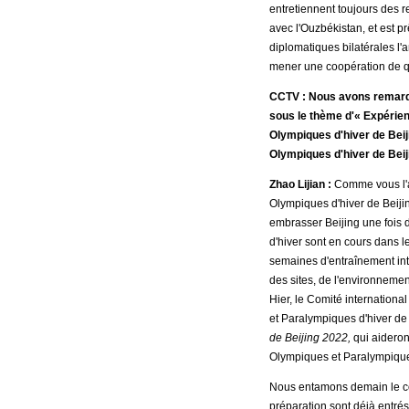
entretiennent toujours des 
avec l'Ouzbékistan, et est pr
diplomatiques bilatérales l'
mener une coopération de qual
CCTV : Nous avons remarqu
sous le thème d'« Expérien
Olympiques d'hiver de Beij
Olympiques d'hiver de Bei
Zhao Lijian :
Comme vous l'a
Olympiques d'hiver de Beiji
embrasser Beijing une fois 
d'hiver sont en cours dans l
semaines d'entraînement inter
des sites, de l'environnemen
Hier, le Comité internation
et Paralympiques d'hiver de
de Beijing 2022,
qui aideron
Olympiques et Paralympiques
Nous entamons demain le com
préparation sont déjà entré