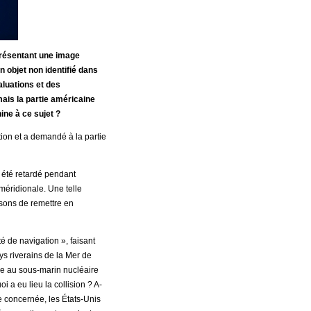
 présentant une image
n objet non identifié dans
aluations et des
mais la partie américaine
ine à ce sujet ?
ion et a demandé à la partie
 été retardé pendant
méridionale. Une telle
isons de remettre en
é de navigation », faisant
ys riverains de la Mer de
iée au sous-marin nucléaire
i a eu lieu la collision ? A-
ie concernée, les États-Unis