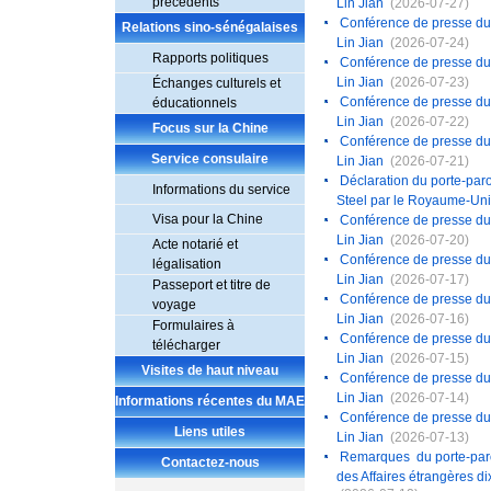
précédents
Lin Jian
(2026-07-27)
Conférence de presse du 2
Relations sino-sénégalaises
Lin Jian
(2026-07-24)
Rapports politiques
Conférence de presse du 2
Lin Jian
(2026-07-23)
Échanges culturels et
Conférence de presse du 2
éducationnels
Lin Jian
(2026-07-22)
Focus sur la Chine
Conférence de presse du 2
Service consulaire
Lin Jian
(2026-07-21)
Déclaration du porte-parol
Informations du service
Steel par le Royaume-Uni
Visa pour la Chine
Conférence de presse du 2
Lin Jian
(2026-07-20)
Acte notarié et
Conférence de presse du 1
légalisation
Lin Jian
(2026-07-17)
Passeport et titre de
Conférence de presse du 1
voyage
Lin Jian
(2026-07-16)
Formulaires à
Conférence de presse du 1
télécharger
Lin Jian
(2026-07-15)
Visites de haut niveau
Conférence de presse du 1
Lin Jian
(2026-07-14)
Informations récentes du MAE
Conférence de presse du 1
Liens utiles
Lin Jian
(2026-07-13)
Remarques du porte-parole
Contactez-nous
des Affaires étrangères d