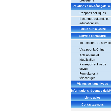
précédents
Relations sino-sénégalais
Rapports politiques
Échanges culturels et
éducationnels
Focus sur la Chine
Service consulaire
Informations du service
Visa pour la Chine
Acte notarié et
légalisation
Passeport et titre de
voyage
Formulaires à
télécharger
Visites de haut niveau
Informations récentes du M
Liens utiles
Contactez-nous