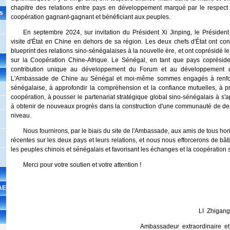
chapitre des relations entre pays en développement marqué par le respect m
es
coopération gagnant-gagnant et bénéficiant aux peuples.
En septembre 2024, sur invitation du Président Xi Jinping, le Présiden
visite d'État en Chine en dehors de sa région. Les deux chefs d'État ont co
blueprint des relations sino-sénégalaises à la nouvelle ère, et ont coprésidé
sur la Coopération Chine-Afrique. Le Sénégal, en tant que pays coprésid
contribution unique au développement du Forum et au développement des
L'Ambassade de Chine au Sénégal et moi-même sommes engagés à renforc
sénégalaise, à approfondir la compréhension et la confiance mutuelles, à p
coopération, à pousser le partenariat stratégique global sino-sénégalais à s'a
à obtenir de nouveaux progrès dans la construction d'une communauté de des
niveau.
Nous fournirons, par le biais du site de l'Ambassade, aux amis de tous hori
récentes sur les deux pays et leurs relations, et nous nous efforcerons de bâtir
les peuples chinois et sénégalais et favorisant les échanges et la coopération 
Merci pour votre soutien et votre attention !
AE
LI Zhigang
Ambassadeur extraordinaire et plénipo