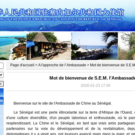
Page d'accueil
>
A l'approche de l' Ambassade
>
Mot de bienvenue de S.E.M
Mot de bienvenue de S.E.M. l'Ambassad
2026-01-23 17:39
de
Bienvenue sur le site de l'Ambassade de Chine au Sénégal.
Le Sénégal est une perle étincelante sur la terre d'Afrique de l'Ouest, 
d'une culture diversifiée, d'un peuple laborieux et enthousiaste, où le pan-
resplendissant. La Chine et le Sénégal, en tant que vrais amis partagea
partenaires sur la voie du développement et de la revitalisation, depu
diplomatiques il y a vingt ans, ont toujours avancé main dans la main, et 