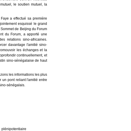
utuel, le soutien mutuel, la
t Faye a effectué sa première
njointement esquissé le grand
 le Sommet de Beijing du Forum
ent du Forum, a apporté une
 relations sino-africaines.
er davantage l'amitié sino-
romouvoir les échanges et la
pprofondir continuellement, et
tin sino-sénégalaise de haut
zons les informations les plus
 un pont reliant l'amitié entre
sino-sénégalais.
tentiaire