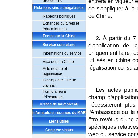
entrera en vigueur 
précédents
Relations sino-sénégalaises
de s'appliquer à l
de Chine.
Rapports politiques
Échanges culturels et
éducationnels
Focus sur la Chine
2. À partir du 7
Service consulaire
d'application de 
uniquement faire l'o
Informations du service
utilisés en Chine c
Visa pour la Chine
légalisation consul
Acte notarié et
légalisation
Passeport et titre de
voyage
Les actes publi
Formulaires à
champ d'applicatio
télécharger
nécessiteront plus
Visites de haut niveau
l'Ambassade ou le 
Informations récentes du MAE
être revêtus d'une 
Liens utiles
spécifiques relative
Contactez-nous
web du service consu