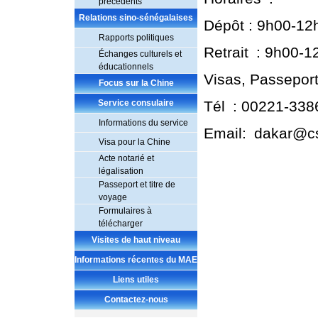
précédents
Relations sino-sénégalaises
Dépôt : 9h00-12h
Rapports politiques
Retrait :
9h00-1
Échanges culturels et
éducationnels
Visas, Passeport
Focus sur la Chine
Service consulaire
Tél
: 00221-33
Informations du service
Email: dakar@c
Visa pour la Chine
Acte notarié et
légalisation
Passeport et titre de
voyage
Formulaires à
télécharger
Visites de haut niveau
Informations récentes du MAE
Liens utiles
Contactez-nous