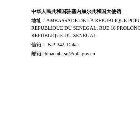
中华人民共和国驻塞内加尔共和国大使馆
地址：AMBASSADE DE LA REPUBLIQUE POPUL
REPUBLIQUE DU SENEGAL, RUE 18 PROLONG
REPUBLIQUE DU SENEGAL
信箱： B.P. 342, Dakar
邮箱:chinaemb_sn@mfa.gov.cn