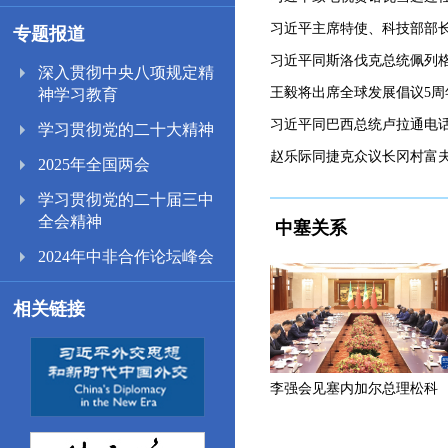
习近平主席特使、科技部部
专题报道
习近平同斯洛伐克总统佩列
深入贯彻中央八项规定精
王毅将出席全球发展倡议5周
神学习教育
习近平同巴西总统卢拉通电
学习贯彻党的二十大精神
赵乐际同捷克众议长冈村富
2025年全国两会
学习贯彻党的二十届三中
全会精神
中塞关系
2024年中非合作论坛峰会
相关链接
李强会见塞内加尔总理松科