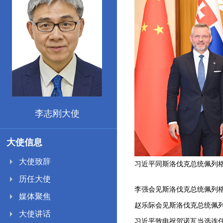
李志刚大使
大使信息
大使致辞
习近平出席2026世界人工智能大会暨人工智能全球治理高级别会议开幕式并发表主旨讲话
习近平同斯洛伐克总统佩列
李志刚大使向塞内加尔总统
历任大使
李强会见斯洛伐克总统佩列
媒体聚焦
赵乐际会见斯洛伐克总统佩
大使讲话
习近平致电祝贺诺瓦当选连