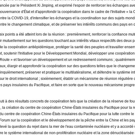
ée par le Président Xi Jinping, et exprimé l'espoir de renforcer les échanges ave
uvernance d'État et d'approfondir la coopération dans le cadre de l'Initiative « la 
 contre la COVID-19, d'intensifier les échanges et la coordination sur des sujets mon
e contre le changement climatique, et de préserver les intérêts communs des pays e
x points a été atteint lors de la réunion : premièrement, renforcer la confiance mut
r mutuellement sur les questions touchant aux intérêts vitaux respectifs des deux 
de la coopération antiépidémique, protéger la santé des peuples et travailler ense
, soutenir l'Initiative pour le Développement Mondial, développer une coopération
t la Route » et favoriser un développement et un redressement communs ; quatrièmem
aux, élargir et approfondir la coopération sur des questions telles que le changemen
inquièmement, préserver et pratiquer le multilatéralisme, et défendre le système in
 sur le droit international ; sixièmement, établir un mécanisme de réunion régulière 
s pays insulaires du Pacifique, et faire en sorte que le nouveau mécanisme progress
i à des résultats concrets de coopération tels que la création de la réserve de fo
e, la création du centre de coopération Chine-États insulaires du Pacifique pour la r
u centre de coopération Chine-États insulaires du Pacifique pour la lutte contre l
Forum sur la coopération et le développement de la pêche entre la Chine et les pay
vé la question du rejet dans la mer de l'eau contaminée nucléaire et y a accordé u
dre le système international de non-prolifération nucléaire et la zone dénucléarisée