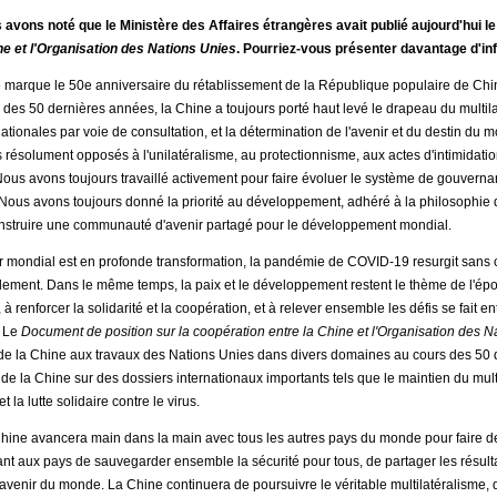
avons noté que le Ministère des Affaires étrangères avait publié aujourd'hui l
ne et l'Organisation des Nations Unies
. Pourriez-vous présenter davantage d'inf
 marque le 50e anniversaire du rétablissement de la République populaire de Chi
 des 50 dernières années, la Chine a toujours porté haut levé le drapeau du multil
nationales par voie de consultation, et la détermination de l'avenir et du destin du 
ésolument opposés à l'unilatéralisme, au protectionnisme, aux actes d'intimidation
Nous avons toujours travaillé activement pour faire évoluer le système de gouver
e. Nous avons toujours donné la priorité au développement, adhéré à la philosophi
onstruire une communauté d'avenir partagé pour le développement mondial.
ier mondial est en profonde transformation, la pandémie de COVID-19 resurgit sans 
ement. Dans le même temps, la paix et le développement restent le thème de l'époq
 à renforcer la solidarité et la coopération, et à relever ensemble les défis se fait e
. Le
Document de position sur la coopération entre la Chine et l'Organisation des N
 de la Chine aux travaux des Nations Unies dans divers domaines au cours des 50
s de la Chine sur des dossiers internationaux importants tels que le maintien du mult
la lutte solidaire contre le virus.
 Chine avancera main dans la main avec tous les autres pays du monde pour faire 
ant aux pays de sauvegarder ensemble la sécurité pour tous, de partager les résul
l'avenir du monde. La Chine continuera de poursuivre le véritable multilatéralisme