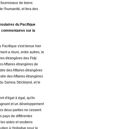
 fournisseur de biens
 l'humanité, et fera des
nsulaires du Pacifique
os commentaires sur la
 Pacifique s'est tenue hier
ment a réuni, entre autres, le
ires étrangères des Fidji
s Affaires étrangères de
tre des Affaires étrangères
istre des Affaires étrangères
du Samoa Strickland, et le
nt d'égal à égal, qu'ils
-gagnant et un développement
 les deux parties ne cessent
s pays de différentes
 les aides et soutiens
en à l'Initiative pour le