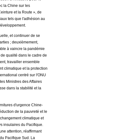
c la Chine sur les
Ceinture et la Route », de
diaux tels que l'adhésion au
n développement.
uelle, et continuer de se
parties ; deuxièmement,
mble à vaincre la pandémie
 de qualité dans le cadre de
ent, travailler ensemble
t climatique et la protection
ternational centré sur l'ONU
des Ministres des Affaires
e dans la stabilité et la
urnitures d'urgence Chine-
éduction de la pauvreté et le
e changement climatique et
s insulaires du Pacifique.
ne attention, réaffirmant
 du Pacifique Sud. La