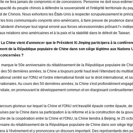
 elle ne fera jamais de compromis ni de concessions. Personne ne doit sous-estimer l
pacité du peuple chinois à défendre la souveraineté et l'intégrité territoriale du p
rd de Chinois. Nous exhortons les États-Unis à respecter scrupuleusement le princi
les trois communiqués conjoints sino-américains, à faire preuve de prudence dans 
s'abstenir d'envoyer tout signal erroné aux forces sécessionnistes prônant l'« indé
ux relations sino-américaines et à la paix et la stabilité dans le détroit de Taiwan.
La Chine vient d'annoncer que le Président Xi Jinping participera à la confé
ment de la République populaire de Chine dans son siège légitime aux Nations 
s concernées ?
 marque le 50e anniversaire du rétablissement de la République populaire de Chi
des 50 dernières années, la Chine a toujours porté haut levé l'étendard du multila
ional centré sur l'ONU et l'ordre international fondé sur le droit international, et s
ernationales. Au cours des 50 dernières années, la Chine s'est profondément engag
ndiale, en promouvant le développement commun et en élargissant continuellemen
arcours glorieux sur lequel la Chine et l'ONU ont travaillé épaule contre épaule, de 
ises par la Chine dans sa participation à la réforme et à la construction de la go
e de la coopération entre la Chine et l'ONU, la Chine tiendra à Beijing, le 25 oct
saire du rétablissement de la République populaire de Chine dans son siège légi
ipera à l'événement et y prononcera un discours important. Des représentants des p