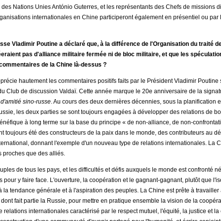
l des Nations Unies António Guterres, et les représentants des Chefs de missions 
ganisations internationales en Chine participeront également en présentiel ou par l
usse Vladimir Poutine a déclaré que, à la différence de l'Organisation du traité d
eraient pas d'alliance militaire fermée ni de bloc militaire, et que les spéculati
 commentaires de la Chine là-dessus ?
récie hautement les commentaires positifs faits par le Président Vladimir Poutine s
 du Club de discussion Valdaï. Cette année marque le 20e anniversaire de la signa
d'amitié sino-russe
. Au cours des deux dernières décennies, sous la planification et
Russie, les deux parties se sont toujours engagées à développer des relations de bo
éfique à long terme sur la base du principe « de non-alliance, de non-confrontatio
ont toujours été des constructeurs de la paix dans le monde, des contributeurs au 
ternational, donnant l'exemple d'un nouveau type de relations internationales. La C
s proches que des alliés.
les de tous les pays, et les difficultés et défis auxquels le monde est confronté néc
 pour y faire face. L'ouverture, la coopération et le gagnant-gagnant, plutôt que l'is
à la tendance générale et à l'aspiration des peuples. La Chine est prête à travailler 
dont fait partie la Russie, pour mettre en pratique ensemble la vision de la coopé
relations internationales caractérisé par le respect mutuel, l'équité, la justice et 