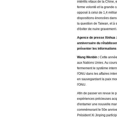
intérêts vitaux de la Chine,
ferme volonté et la grande ca
opposé à celui de 1,4 millia
dispositions énoncées dans 
la question de Taiwan, et à 
d'éviter de nuire gravement a
Agence de presse Xinhua : 
anniversaire du rétablisse
présenter les information
Wang Wenbin :
Cette année
aux Nations Unies. Au cours 
fermement le système internat
l'ONU dans les affaires int
en sauvegardant la paix mo
l'ONU.
Afin de passer en revue le p
expériences précieuses acqu
d'entamer une nouvelle march
commémorant le 50e anniver
Président Xi Jinping partic