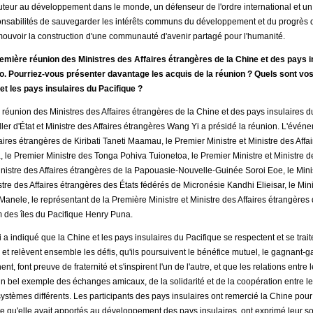
buteur au développement dans le monde, un défenseur de l'ordre international et un
nsabilités de sauvegarder les intérêts communs du développement et du progrès de
omouvoir la construction d'une communauté d'avenir partagé pour l'humanité.
remière réunion des Ministres des Affaires étrangères de la Chine et des pays i
déo. Pourriez-vous présenter davantage les acquis de la réunion ? Quels sont v
et les pays insulaires du Pacifique ?
réunion des Ministres des Affaires étrangères de la Chine et des pays insulaires du
ler d'État et Ministre des Affaires étrangères Wang Yi a présidé la réunion. L'événe
aires étrangères de Kiribati Taneti Maamau, le Premier Ministre et Ministre des Affa
le Premier Ministre des Tonga Pohiva Tuionetoa, le Premier Ministre et Ministre de
nistre des Affaires étrangères de la Papouasie-Nouvelle-Guinée Soroi Eoe, le Minis
stre des Affaires étrangères des États fédérés de Micronésie Kandhi Elieisar, le Min
nele, le représentant de la Première Ministre et Ministre des Affaires étrangères 
 des îles du Pacifique Henry Puna.
a indiqué que la Chine et les pays insulaires du Pacifique se respectent et se traite
 et relèvent ensemble les défis, qu'ils poursuivent le bénéfice mutuel, le gagnant
, font preuve de fraternité et s'inspirent l'un de l'autre, et que les relations entre
n bel exemple des échanges amicaux, de la solidarité et de la coopération entre le
 systèmes différents. Les participants des pays insulaires ont remercié la Chine pour
e qu'elle avait apportés au développement des pays insulaires, ont exprimé leur souti