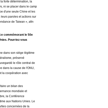
a forte détermination, la
ays, ni se placer dans le camp
pe d'une seule Chine et les
leurs paroles et actions sur
pendance de Taiwan », afin
rence commémorant le 50e
Unies. Pourriez-vous
ne dans son siège légitime
téralisme, préservé
auvegardé le rôle central de
ée dans la cause de l'ONU,
t la coopération avec
faire un bilan des
uvernance mondiale et
obre, la Conférence
time aux Nations Unies. Le
arties concernées de la