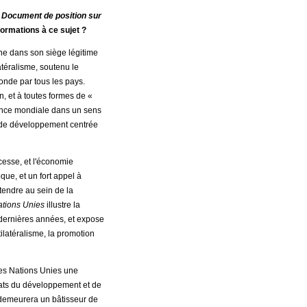
e
Document de position sur
ormations à ce sujet ?
ne dans son siège légitime
atéralisme, soutenu le
monde par tous les pays.
, et à toutes formes de «
nance mondiale dans un sens
e de développement centrée
cesse, et l'économie
ue, et un fort appel à
ntendre au sein de la
ations Unies
illustre la
 dernières années, et expose
ilatéralisme, la promotion
des Nations Unies une
tats du développement et de
, demeurera un bâtisseur de