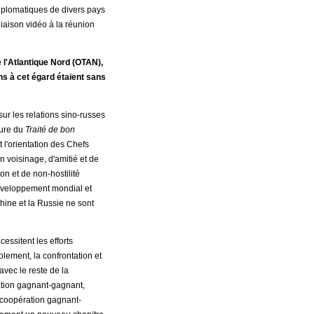
diplomatiques de divers pays
iaison vidéo à la réunion
e l'Atlantique Nord (OTAN),
ons à cet égard étaient sans
ur les relations sino-russes
ture du
Traité de bon
 l'orientation des Chefs
n voisinage, d'amitié et de
n et de non-hostilité
développement mondial et
hine et la Russie ne sont
essitent les efforts
olement, la confrontation et
avec le reste de la
ration gagnant-gagnant,
la coopération gagnant-