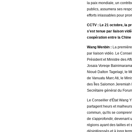
la paix mondiale, un contri
publics, assumera ses respo
efforts inlassables pour pr
CCTV : Le 21 octobre, la p
s'est tenue par liaison vi
coopération entre la Chine 
Wang Wenbin :
La première 
par liaison vidéo. Le Conseil
Président et Ministre des Aff
Josaia Voreqe Bainimarama, 
Nioué Dalton Tagelagi, le Mi
de Vanuatu Marc Ati, le Mini
des Îles Salomon Jeremiah Ma
Secrétaire général du Forum
Le Conseiller d'État Wang Yi 
partagent heurs et malheurs
commun, qu'ils se comprennent
de s'approfondir, devenant u
régions ayant des tailles et
désintéressés et à long term