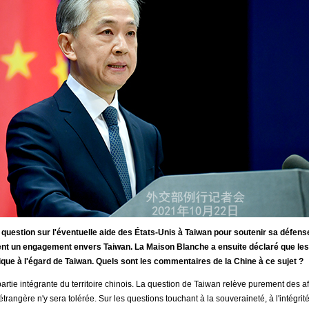
question sur l'éventuelle aide des États-Unis à Taiwan pour soutenir sa défense
ient un engagement envers Taiwan. La Maison Blanche a ensuite déclaré que les
ique à l'égard de Taiwan. Quels sont les commentaires de la Chine à ce sujet ?
partie intégrante du territoire chinois. La question de Taiwan relève purement des af
angère n'y sera tolérée. Sur les questions touchant à la souveraineté, à l'intégrité 