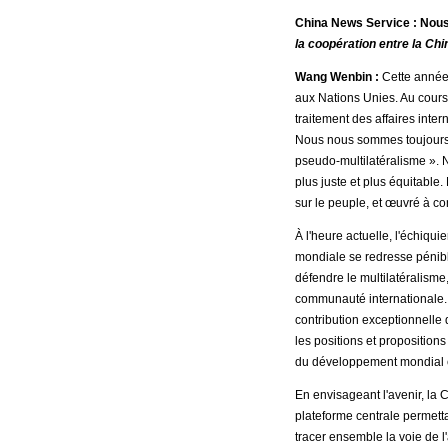
China News Service : Nous 
la coopération entre la Chi
Wang Wenbin :
Cette année
aux Nations Unies. Au cours
traitement des affaires inter
Nous nous sommes toujours r
pseudo-multilatéralisme ». 
plus juste et plus équitabl
sur le peuple, et œuvré à c
À l'heure actuelle, l'échiqu
mondiale se redresse pénibl
défendre le multilatéralisme,
communauté internationale
contribution exceptionnelle
les positions et proposition
du développement mondial et 
En envisageant l'avenir, la
plateforme centrale permett
tracer ensemble la voie de 