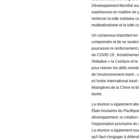
Développement Mondial avanc
expériences en matière de go
renforcer la lutte solidaire
multilatéralisme et la lutt
Un consensus important en si
comprendre et de se souteni
poursuivre le renforcement 
de COVID-19 ; troisièmement
l'Initiative « la Ceinture e
pour relever les défis mondi
de l'environnement marin ; c
et l'ordre international basé
étrangères de la Chine et de
durée.
La réunion a également about
États insulaires du Pacifiqu
développement, la création d
l'organisation prochaine du 
La réunion a également soule
qu'il faut s'engager à défen