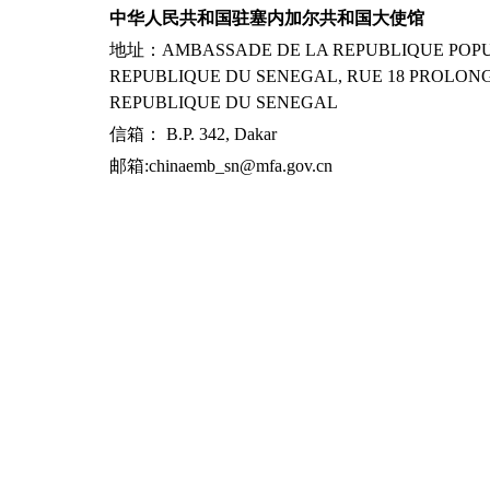
中华人民共和国驻塞内加尔共和国大使馆
地址：AMBASSADE DE LA REPUBLIQUE POPUL
REPUBLIQUE DU SENEGAL, RUE 18 PROLONG
REPUBLIQUE DU SENEGAL
信箱： B.P. 342, Dakar
邮箱:chinaemb_sn@mfa.gov.cn