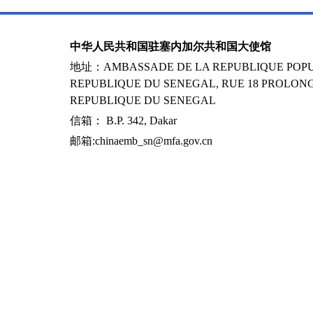
中华人民共和国驻塞内加尔共和国大使馆
地址：AMBASSADE DE LA REPUBLIQUE POPUL
REPUBLIQUE DU SENEGAL, RUE 18 PROLONG
REPUBLIQUE DU SENEGAL
信箱： B.P. 342, Dakar
邮箱:chinaemb_sn@mfa.gov.cn