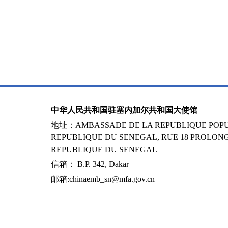
中华人民共和国驻塞内加尔共和国大使馆
地址：AMBASSADE DE LA REPUBLIQUE POPUL
REPUBLIQUE DU SENEGAL, RUE 18 PROLONG
REPUBLIQUE DU SENEGAL
信箱： B.P. 342, Dakar
邮箱:chinaemb_sn@mfa.gov.cn