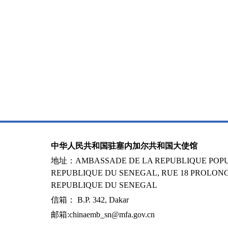
中华人民共和国驻塞内加尔共和国大使馆
地址：AMBASSADE DE LA REPUBLIQUE POPUL
REPUBLIQUE DU SENEGAL, RUE 18 PROLONG
REPUBLIQUE DU SENEGAL
信箱： B.P. 342, Dakar
邮箱:chinaemb_sn@mfa.gov.cn