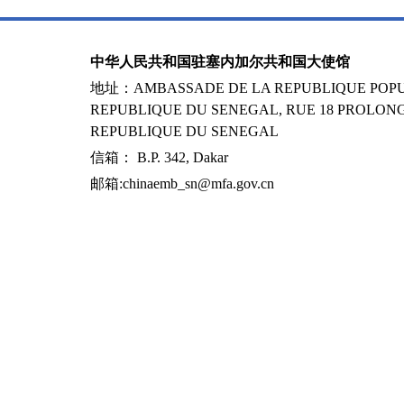
中华人民共和国驻塞内加尔共和国大使馆
地址：AMBASSADE DE LA REPUBLIQUE POPUL
REPUBLIQUE DU SENEGAL, RUE 18 PROLONG
REPUBLIQUE DU SENEGAL
信箱： B.P. 342, Dakar
邮箱:chinaemb_sn@mfa.gov.cn