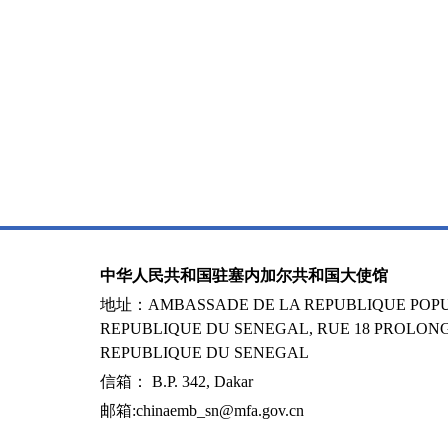
中华人民共和国驻塞内加尔共和国大使馆
地址：AMBASSADE DE LA REPUBLIQUE POPUL
REPUBLIQUE DU SENEGAL, RUE 18 PROLONG
REPUBLIQUE DU SENEGAL
信箱： B.P. 342, Dakar
邮箱:chinaemb_sn@mfa.gov.cn