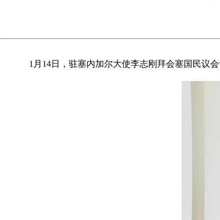
1月14日，驻塞内加尔大使李志刚拜会塞国民议