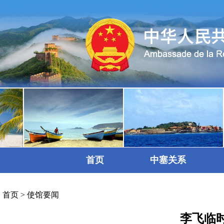
首页
中塞关系
首页
>
使馆要闻
李飞临