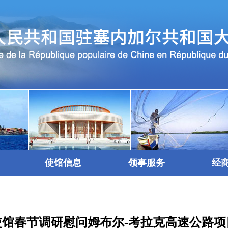
使馆信息
领事服务
经
使馆春节调研慰问姆布尔-考拉克高速公路项